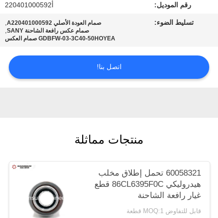
رقم الموديل:
أ220401000592
POLICY
تسليط الضوء:
,
صمام العودة الأصلي A220401000592
,
صمام عكس رافعة الشاحنة SANY
GDBFW-03-3C40-50HOYEA صمام العكس
اتصل بنا!
منتجات مماثلة
60058321 تحمل إطلاق مخلب
هيدروليكي 86CL6395F0C قطع
غيار رافعة الشاحنة
قابل للتفاوض MOQ:1 قطعة