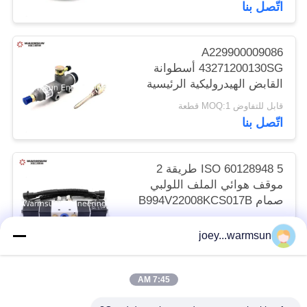
اتّصل بنا
A229900009086
43271200130SG أسطوانة
القابض الهيدروليكية الرئيسية
قابل للتفاوض MOQ:1 قطعة
اتّصل بنا
ISO 60128948 5 طريقة 2
موقف هوائي الملف اللولبي
صمام B994V22008KCS017B
قابل للتفاوض MOQ:1 قطعة
joey...warmsun
اتّصل بنا
7:45 AM
فئات شعبية
جميع