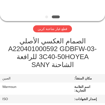
مراقبة
الجودة
قطع غيار شاحنة كرين
اتصل
الصمام العكسي الأصلي
بنا
A220401000592 GDBFW-03-
3C40-50HOYEA للرافعة
اطلب
الشاحنة SANY
اقتباس
مكان المنشأ:
الصين
خريطة
الموقع
اسم العلامة
Warmsun
التجارية:
إصدار الشهادات:
ISO
PRIVACY