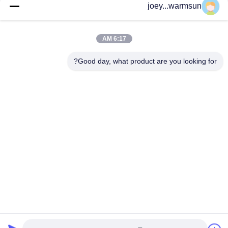
joey...warmsun
اتصل بنا!
6:17 AM
فئات شعبية
جميع
Good day, what product are you looking for?
دبابيس دلو حفارة
حفارة دلو جلبة
مضخة الخرسانة المستخدمة
أسنان دلو حفارة
مرشح حفارة ساني
حفارة مستعملة
أجزاء حفارة ساني الهيدروليكية
قطع غيار حفارة ساني الكهربائية
الاشتراك