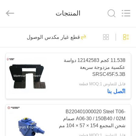
Warmsun
Engineering
Machinery
المنتجات
Co.,
LTD.
All
Rights
Reserved.
الصفحة
81
قطع غيار مكدس الوصول
الرئيسية
حفارة دلو جلبة
منتجات
11.538 كجم 12142583 دواسة
عكسية مزدوجة سريعة
SRSC45F.5.3B
معلومات
قابل للتفاوض MOQ:1 قطعة
عنا
اتّصل بنا
67
جولة
B220401000020 Steel T06-
دبابيس دلو حفارة
A06-30 / 150B40 / 02M صمام
في
شحن المجمع 154 × 57 × 104 مم
المعمل
لوصول المعبئ
قابل للتفاوض MOQ:1 قطعة