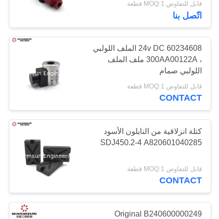
قابل للتفاوض MOQ:1 قطعة
اتّصل بنا
48
أجزاء محرك حفارة
60234608 24v DC الملف اللولبي
، 300AA00122A ملف الملف
اللولبي صمام
قابل للتفاوض MOQ:1 قطعة
CONTACT
18
كتلة انزلاقية من النايلون الأسود
SDJ450.2-4 A820601040285
مكيف الهواء للحفارة
قابل للتفاوض MOQ:1 قطعة
CONTACT
Original B240600000249