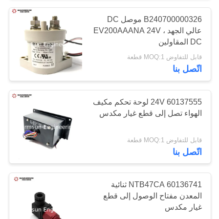
B240700000326 موصل DC
79
عالي الجهد ، EV200AAANA 24V
قطع غيار حفارة ساني
DC المقاولين
قابل للتفاوض MOQ:1 قطعة
الكهربائية
اتّصل بنا
60137555 24V لوحة تحكم مكيف
الهواء تصل إلى قطع غيار مكدس
239
قابل للتفاوض MOQ:1 قطعة
أجزاء حفارة ساني
اتّصل بنا
الهيدروليكية
60136741 NTB47CA ثنائية
المعدن مفتاح الوصول إلى قطع
غيار مكدس