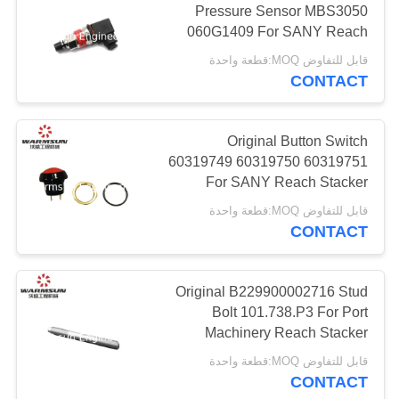
Pressure Sensor MBS3050
18
060G1409 For SANY Reach
أجزاء الهيكل السفلي
Stacker
قابل للتفاوض MOQ:قطعة واحدة
للحفارة
CONTACT
Original Button Switch
60319749 60319750 60319751
For SANY Reach Stacker
Empty Container Handler
87
قابل للتفاوض MOQ:قطعة واحدة
CONTACT
قطع غيار شاحنة كرين
Original B229900002716 Stud
Bolt 101.738.P3 For Port
Machinery Reach Stacker
قابل للتفاوض MOQ:قطعة واحدة
CONTACT
15