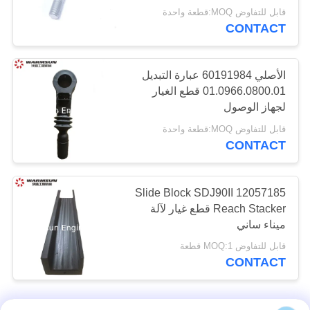
قطع غيار ممهدة
قابل للتفاوض MOQ:قطعة واحدة
CONTACT
السيارات
الأصلي 60191984 عبارة التبديل
01.0966.0800.01 قطع الغيار
لجهاز الوصول
قابل للتفاوض MOQ:قطعة واحدة
CONTACT
12057185 Slide Block SDJ90II
Reach Stacker قطع غيار لآلة
ميناء ساني
قابل للتفاوض MOQ:1 قطعة
CONTACT