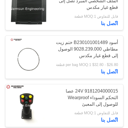
الملف الشخصي المبرد تصل إلى
POLICY
قطع غيار مكدس
قابل للتفاوض MOQ:1 قطعة
11
اتّصل بنا
حفارة مستعملة
أسود B230101001489 ختم زيت
مطاطي 9028.239.000 الوصول
إلى قطع غيار مكدس
$26.80 - $32.80 per bag MOQ:1 قطعة
اتّصل بنا
43
9181204000015 24V عصا
مرشح حفارة ساني
التحكم السوداء Wearproof
للوصول إلى المعبئ
قابل للتفاوض MOQ:1 قطعة
اتّصل بنا