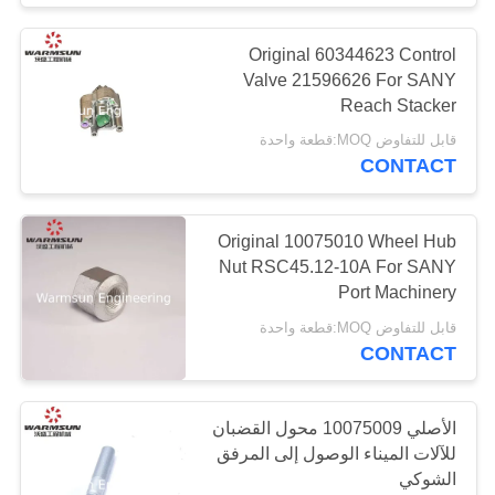
قطع غيار مضخة
Original 60344623 Control
الخرسانة
Valve 21596626 For SANY
Reach Stacker
قابل للتفاوض MOQ:قطعة واحدة
CONTACT
27
Original 10075010 Wheel Hub
Nut RSC45.12-10A For SANY
قطع غيار مكدس
Port Machinery
الوصول
قابل للتفاوض MOQ:قطعة واحدة
CONTACT
الأصلي 10075009 محول القضبان
للآلات الميناء الوصول إلى المرفق
18
الشوكي