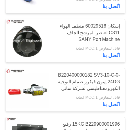
اتّصل بنا
مراقبة
الجودة
31
إسكان 60029516 منظف الهواء
C311 لعنصر المرشح الجاف
SANY Port Machine
أسنان دلو حفارة
اتصل
قابل للتفاوض MOQ:1 قطعة
بنا
اتّصل بنا
اطلب
B220400000182 SV3-10-O-0-
اقتباس
24DG إيتون فيكرز صمام التوجيه
32
الكهرومغناطيسي لشركة ساني
مضخة الخرسانة
خريطة
قابل للتفاوض MOQ:1 قطعة
اتّصل بنا
الموقع
المستخدمة
15KG B229900001996 رفيع
PRIVACY