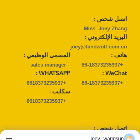
اتصل شخص :
Miss. Joey Zhang
البريد الإلكتروني :
joey@landwolf.com.cn
هاتف :
المسمى الوظيفي :
sales manager
+86-18373235937
WHATSAPP :
WeChat :
+8618373235937
+86-18373235937
سكايب :
+8618373235937
اتصل شخص :
Mr. Vincent
joey...warmsun