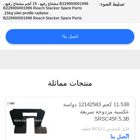
تسليط الضوء:
B229900001996 مشعاع رفيع ، 15 كجم مشعاع رفيع ،
POLICY
B229900001996 Reach Stacker Spare Parts
,
,
15kg slim profile radiator
B229900001996 Reach Stacker Spare Parts
اتصل بنا!
منتجات مماثلة
11.538 كجم 12142583 دواسة
عكسية مزدوجة سريعة
SRSC45F.5.3B
قابل للتفاوض MOQ:1 قطعة
اتّصل بنا