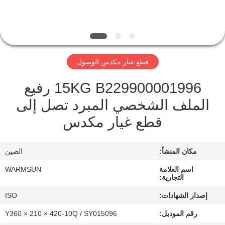
مراقبة
الجودة
قطع غيار مكدس الوصول
اتصل
15KG B229900001996 رفيع
بنا
الملف الشخصي المبرد تصل إلى
قطع غيار مكدس
اطلب
اقتباس
مكان المنشأ:
الصين
خريطة
اسم العلامة
WARMSUN
التجارية:
الموقع
إصدار الشهادات:
ISO
رقم الموديل:
Y360 × 210 × 420-10Q / SY015096
PRIVACY