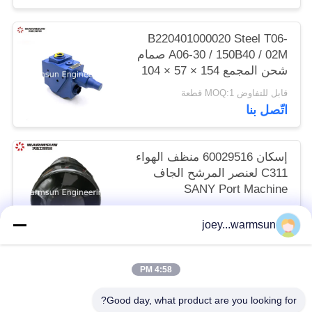
B220401000020 Steel T06-
A06-30 / 150B40 / 02M صمام
شحن المجمع 154 × 57 × 104
مم لوصول المعبئ
قابل للتفاوض MOQ:1 قطعة
اتّصل بنا
إسكان 60029516 منظف الهواء
C311 لعنصر المرشح الجاف
SANY Port Machine
قابل للتفاوض MOQ:1 قطعة
joey...warmsun
اتّصل بنا
4:58 PM
فئات شعبية
جميع
Good day, what product are you looking for?