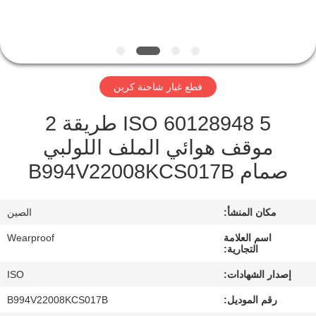
مراقبة
الجودة
قطع غيار شاحنة كرين
اتصل
ISO 60128948 5 طريقة 2
بنا
موقف هوائي الملف اللولبي
صمام B994V22008KCS017B
اطلب
اقتباس
مكان المنشأ:
الصين
خريطة
اسم العلامة
Wearproof
التجارية:
الموقع
إصدار الشهادات:
ISO
رقم الموديل:
B994V22008KCS017B
PRIVACY