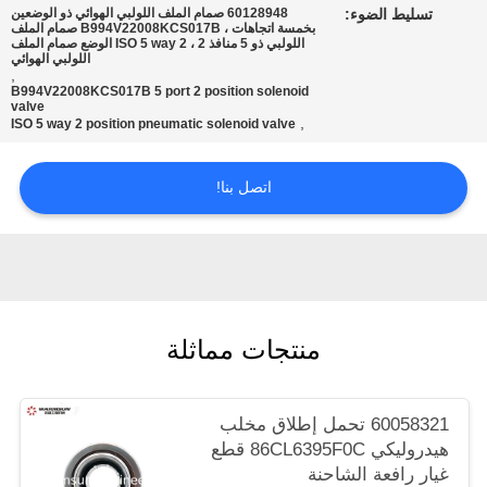
تسليط الضوء:
60128948 صمام الملف اللولبي الهوائي ذو الوضعين
POLICY
بخمسة اتجاهات ، B994V22008KCS017B صمام الملف
اللولبي ذو 5 منافذ 2 ، ISO 5 way 2 الوضع صمام الملف
اللولبي الهوائي
,
B994V22008KCS017B 5 port 2 position solenoid
valve
,
ISO 5 way 2 position pneumatic solenoid valve
اتصل بنا!
منتجات مماثلة
60058321 تحمل إطلاق مخلب
هيدروليكي 86CL6395F0C قطع
غيار رافعة الشاحنة