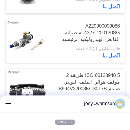
اتّصل بنا
A229900009086
43271200130SG أسطوانة
القابض الهيدروليكية الرئيسية
قابل للتفاوض MOQ:1 قطعة
اتّصل بنا
ISO 60128948 5 طريقة 2
موقف هوائي الملف اللولبي
صمام B994V22008KCS017B
قابل للتفاوض MOQ:1 قطعة
joey...warmsun
اتّصل بنا
7:08 PM
فئات شعبية
جميع