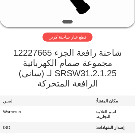
مراقبة
الجودة
قطع غيار شاحنة كرين
اتصل
شاحنة رافعة الجزء 12227665
بنا
مجموعة صمام الكهربائية
SRSW31.2.1.25 لـ (ساني)
اطلب
الرافعة المتحركة
اقتباس
مكان المنشأ:
الصين
خريطة
الموقع
اسم العلامة
Warmsun
التجارية:
إصدار الشهادات:
ISO
PRIVACY