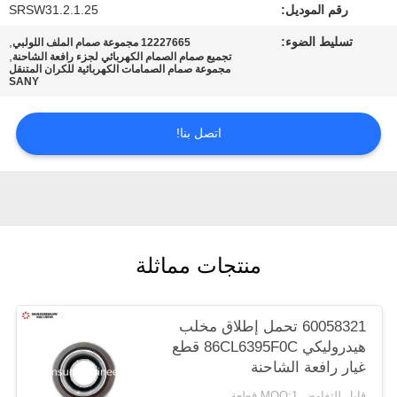
رقم الموديل:
SRSW31.2.1.25
POLICY
تسليط الضوء:
,
12227665 مجموعة صمام الملف اللولبي
,
تجميع صمام الصمام الكهربائي لجزء رافعة الشاحنة
مجموعة صمام الصمامات الكهربائية للكران المتنقل
SANY
اتصل بنا!
منتجات مماثلة
60058321 تحمل إطلاق مخلب
هيدروليكي 86CL6395F0C قطع
غيار رافعة الشاحنة
قابل للتفاوض MOQ:1 قطعة