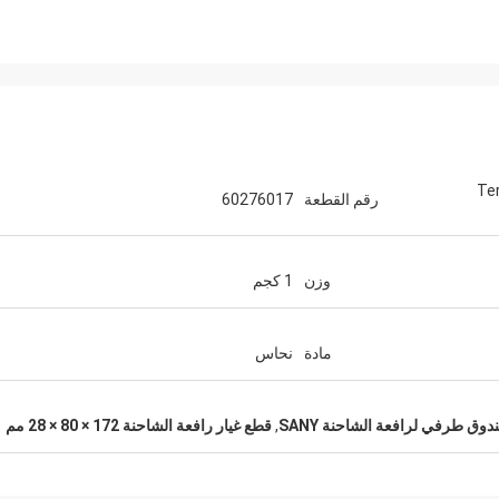
60359 Terminal
رقم القطعة
60276017
وزن
1 كجم
مادة
نحاس
وق طرفي لرافعة الشاحنة SANY
,
قطع غيار رافعة الشاحنة 172 × 80 × 28 مم