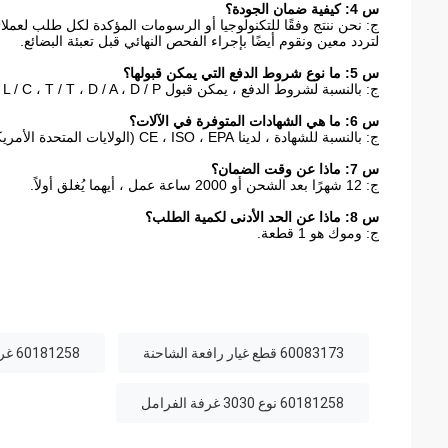
س 4: كيفية ضمان الجودة؟
ج: نحن ننتج وفقًا للتكنولوجيا أو الرسومات المؤكدة لكل طلب لعملائن
لتردد معين ونقوم أيضًا بإجراء الفحص النهائي قبل تعبئة البضائع.
س 5: ما نوع شروط الدفع التي يمكن قبولها؟
ج: بالنسبة لشروط الدفع ، يمكن قبول L / C ، T / T ، D / A ، D / P ، ويسترن يونيون (يمكن)
س 6: ما هي الشهادات المتوفرة في الآلات؟
ج: بالنسبة للشهادة ، لدينا CE ، ISO ، EPA (الولايات المتحدة الأمريكية) CCC ،
س 7: ماذا عن وقت الضمان؟
ج: 12 شهرًا بعد الشحن أو 2000 ساعة عمل ، أيهما يُغلق أولاً.
س 8: ماذا عن الحد الأدنى لكمية الطلب؟
ج: وموك هو 1 قطعة.
60083173 قطع غيار رافعة الشاحنة
60181258 غرفة الفرامل الهوائية مكسورة الربيع
60181258 نوع 3030 غرفة الفرامل