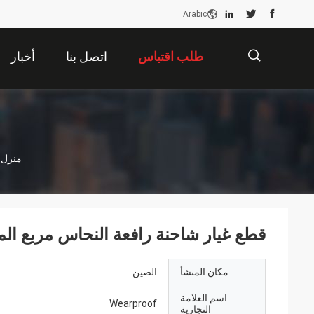
Arabic
طلب اقتباس
اتصل بنا
أخبار
描
منزل
述
قطع غيار شاحنة رافعة النحاس مربع ال
مكان المنشأ
الصين
اسم العلامة
Wearproof
التجارية