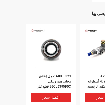
وصى بها
A2
60058321 تحمل إطلاق
43271200130SG أسطوانة
مخلب هيدروليكي
يكية الرئيسية
86CL6395F0C قطع غيار
رافعة الشاحنة
 سعر
افضل سعر