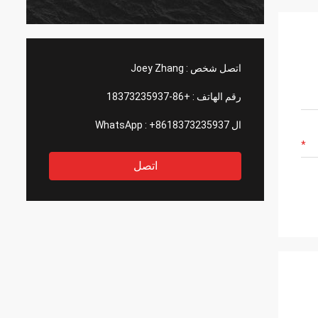
اتصل شخص :
Joey Zhang
رقم الهاتف :
+86-18373235937
ال WhatsApp :
+8618373235937
اتصل