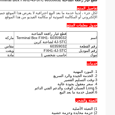
قطع غيار رافعة الشاحنة 60359032 Terminal Box FXH1-4J-STC لشاحنة كرين
تفاصيل المنتج
لكل جزء ، لدينا خدمة ما بعد البيع احترافية.لا يعرض هذا الموقع جمي
الإلكتروني أو المكالمة الصوتية أو مكالمة الفيديو من هذا الموقع.
جدول معلمات المنتج
قطع غيار رافعة الشاحنة
اسم
60359032 Terminal Box FXH1-
ماركة
4J-STC لشاحنة كرين
رقم القطعة
60359032
مقاس
رقم الموديل
FXH1-4J-STC
ويغت
موك
حاسب شخصي 1
مادة
خدمات
1. المورد المهنية
2. الخدمة الجيدة والرد السريع
3-وقت التسليم القصير
4. سعر معقول بجودة عالية
5.Long الضمان الوقت والدعم الفني الدائم
6.أفضل خدمة ما بعد البيع
التعبئة والشحن
1) التعبئة الأصلية
2) حزمة محايدة وحزمة خشبية