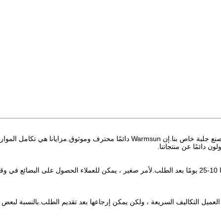
ج: تركز إدارتنا على أنشطة التصدير لأكثر من عشر سنوات ولدينا مصنع جلبة خاص بنا.إن Warmsun دائمًا محترف وموثوق.مزايانا هي تكامل الموا
ن دائمًا عن منتجاتنا.
ج: هذا يعتمد على الكمية.بالنسبة للطلب الكبير ، يكون الوقت عمومًا 10-25 يومًا بعد الطلب.لأمر صغير ، يمكن للعملاء الحصول على البضائع في
ل العميل التكاليف السريعة ، ولكن يمكن إرجاعها بعد تقديم الطلب.بالنسبة لبعض