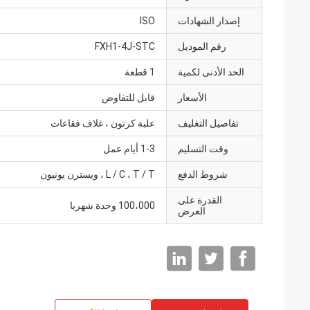
إصدار الشهادات
ISO
رقم الموديل
FXH1-4J-STC
الحد الأدنى لكمية
1 قطعة
الأسعار
قابل للتفاوض
تفاصيل التغليف
علبة كرتون ، غلاف فقاعات
وقت التسليم
1-3 أيام عمل
شروط الدفع
L / C ، T / T ، ويسترن يونيون
القدرة على
100،000 وحدة شهريا
العرض