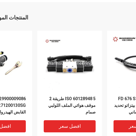
المنتجات الم
13503713 FD 6
ISO 60128948 5 طريقة 2
29900009086
يتزاتو تحديد
موقف هوائي الملف اللولبي
اني
صمام
القابض الهيدرول
B994V22008KCS017B
عر
افضل سعر
افضل