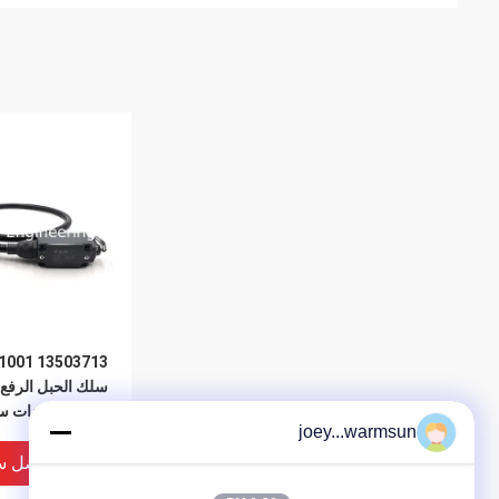
76 S1001
سلك الحبل الرفع ب
المفتاح لمعدات س
joey...warmsun
افضل س