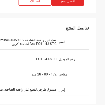
افضل سعر
ﺎﺘﺼﻟ ﺍﻶﻧ
تفاصيل المنتج
قطع غيار رافعة الشاحنة 032
اسم
Box FXH1-4J-STC لشاحنة كرين
رقم الموديل
FXH1-4J-STC
مقاس
172 × 80 × 28 ملم
إبراز
صندوق طرفي لقطع غيار رافعة الشاحنة
,
صند