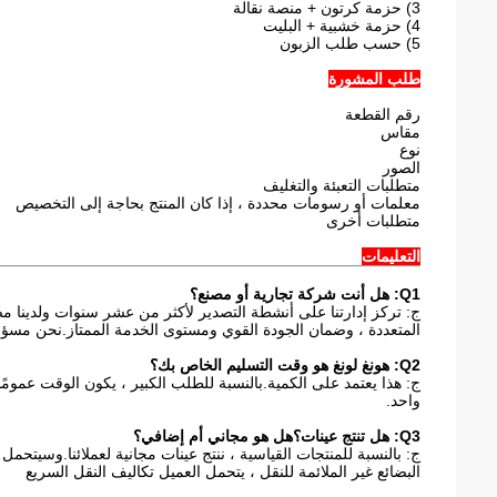
3) حزمة كرتون + منصة نقالة
4) حزمة خشبية + البليت
5) حسب طلب الزبون
طلب المشورة
رقم القطعة
مقاس
نوع
الصور
متطلبات التعبئة والتغليف
معلمات أو رسومات محددة ، إذا كان المنتج بحاجة إلى التخصيص
متطلبات أخرى
التعليمات
Q1: هل أنت شركة تجارية أو مصنع؟
المتعددة ، وضمان الجودة القوي ومستوى الخدمة الممتاز.نحن مسؤولو
Q2: هونغ لونغ هو وقت التسليم الخاص بك؟
واحد.
Q3: هل تنتج عينات؟هل هو مجاني أم إضافي؟
ج: بالنسبة للمنتجات القياسية ، ننتج عينات مجانية لعملائنا.وسيتحم
البضائع غير الملائمة للنقل ، يتحمل العميل تكاليف النقل السريع