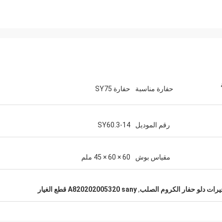
ة
حفارة مناسبة
حفارة SY75
رقم الموديل
SY60.3-14
مقياس بوش
60 × 60 × 45 ملم
رات دلو حفار الكروم الصلب
,
A820202005320 sany قطع الغيار