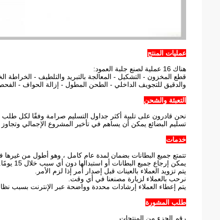
عمليات المنتج
هناك 16 عملية لصنع جلبة العمود:
قطع المخزون - التشكيل - المعالجة بالتبريد والتلطيف - الخراطة ا
والدقيق للتجويف الداخلي - الطحن المطول - إزالة الحواف - الفحص 
التعبئة والشحن
نحن قادرون على تلبية أكثر جداول التسليم صرامة وفقًا لكل طلب شراء
تسليم البضائع يمكن أن يساهم في تأخير المشروع الإجمالي وتجاوز ا
خدمات
تتمتع جميع البطانات بضمان لمدة عام كامل ، وهو أطول من غيرها 
يمكن إرجاع جميع البطانات أو استبدالها دون أي سبب خلال 15 يومًا.
يتم تزويد العملاء بالعينات قبل إصدار أمر إذا لزم الأمر.
نرحب بالعملاء لزيارة مصنعنا في أي وقت.
يتم إعطاء العملاء إرشادات محددة وواضحة عبر الإنترنت بسبب نظام 
طلب المشورة
رقم الجزء من المنتجات