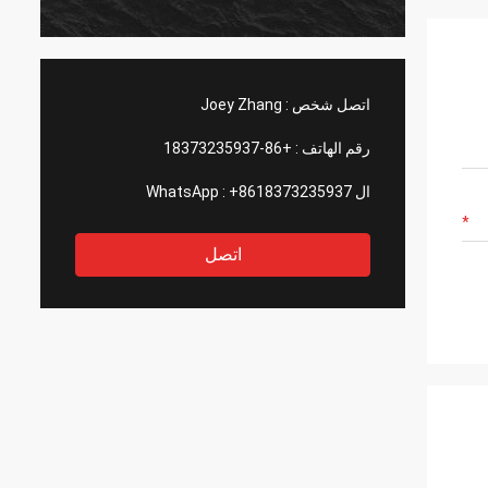
اتصل شخص :
Joey Zhang
رقم الهاتف :
+86-18373235937
ال WhatsApp :
+8618373235937
اتصل