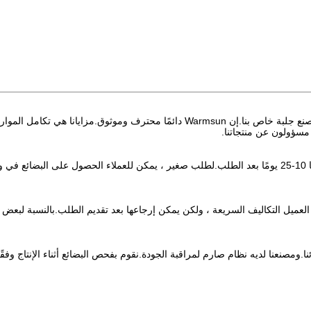
ج: تركز إدارتنا على تصدير الأنشطة لأكثر من عشر سنوات ولدينا مصنع جلبة خاص بنا.إن Warmsun دائمًا محترف وموثوق.مزايانا هي تكامل الموا
مسؤولون عن منتجاتنا.
ج: هذا يعتمد على الكمية.بالنسبة للطلب الكبير ، يكون الوقت عمومًا 10-25 يومًا بعد الطلب.لطلب صغير ، يمكن للعملاء الحصول على البضائع
ل العميل التكاليف السريعة ، ولكن يمكن إرجاعها بعد تقديم الطلب.بالنسبة لبعض
ا.ومصنعنا لديه نظام صارم لمراقبة الجودة.نقوم بفحص البضائع أثناء الإنتاج وفقًا