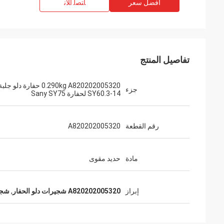
افضل سعر
ﺎﺘﺼﻟ ﺍﻶﻧ
تفاصيل المنتج
0.290kg A820202005320 حفارة دلو جلب
جزء
SY60.3-14 لحفارة Sany SY75
رقم القطعة
A820202005320
مادة
حديد مقوى
إبراز
A820202005320 شجيرات دلو الحفار
,
شجي