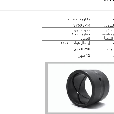
مقاومة للاهتراء
لموديل
SY60.3-14
لمنتج
حديد مقوى
 مناسبة
حفارة SY75
المنشأ
الصين
إرسال عينات للعملاء
لمنتج
0.290 كجم
12 شهر