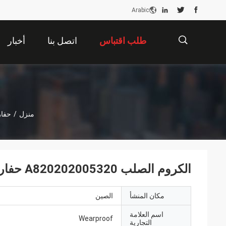
Arabic
طلب اقتباس
اتصل بنا
أخبار
描
منزل
/
حفار
述
الكروم الصلب A820202005320 حفار دلو شجيرات SY60.3-14 لحفارة ساني
مكان المنشأ
الصين
اسم العلامة
Wearproof
التجارية