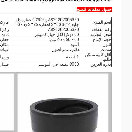
0.290 كجم A820202005320 حفارة دلو جلبة SY60.3-14 لساني SY75.5
جدول معلمات المنتج
0.290kg A820202005320 حفارة دلو
اسم المنتج
ماركة
جلبة SY60.3-14 لحفارة Sany SY75
رقم القطعة
A820202005320
رقم ا
سعر التجزئة
60 دولارًا لكل جهاز كمبيوتر
مادة ا
حجم الإنتاج
60 × 60 × 45 ملم
حفارة
اللون
أسود
مكان 
سمات
دائم ، عمر أطول
عينات
أقل كمية ممكن
1 قطعة
وزن ا
طلبها
قدرة العرض
3000 قطعة في الموسم
ضمان