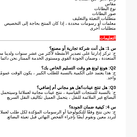
مقاس
نوع البطانات
صور البطانات
متطلبات التعبئة والتغليف
معلمات أو رسومات محددة ، إذا كان المنتج بحاجة إلى التخصيص
متطلبات أخرى
التعليمات
س 1: هل أنت شركة تجارية أو مصنع؟
المتعددة ، وضمان الجودة القوي ومستوى الخدمة الممتاز.نحن دائما 
Q2: هونغ لونغ هو وقت التسليم الخاص بك؟
واحد.
Q3: هل تنتج عينات؟هل هو مجاني أم إضافي؟
ج: بالنسبة للمنتجات القياسية ، ننتج عينات مجانية لعملائنا.وسيتحم
البضائع غير الملائمة للنقل ، يتحمل العميل تكاليف النقل السريع
س 4: كيفية ضمان الجودة؟
ج: نحن ننتج وفقًا للتكنولوجيا أو الرسومات المؤكدة لكل طلب لعملائن
لتردد معين ونقوم أيضًا بإجراء الفحص النهائي قبل تعبئة البضائع.