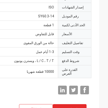
إصدار الشهادات
ISO
رقم الموديل
SY60.3-14
الحد الأدنى لكمية
1 قطعة
الأسعار
قابل للتفاوض
تفاصيل التغليف
حالة من الورق المقوى
وقت التسليم
1-3 أيام عمل
شروط الدفع
L / C ، T / T ، ويسترن يونيون
القدرة على
10000 قطعة شهريا
العرض