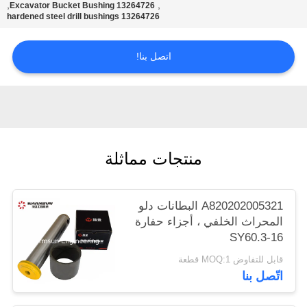
,
,
13264726 Excavator Bucket Bushing
POLICY
13264726 hardened steel drill bushings
اتصل بنا!
منتجات مماثلة
A820202005321 البطانات دلو
المحراث الخلفي ، أجزاء حفارة
SY60.3-16
قابل للتفاوض MOQ:1 قطعة
اتّصل بنا