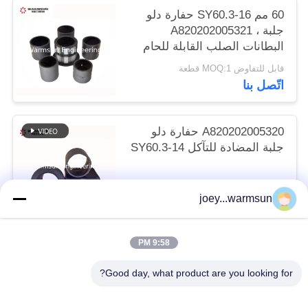
60 مم SY60.3-16 حفارة دلو
جلبة ، A820202005321
البطانات الصلب القابلة للحام
قابل للتفاوض MOQ:1 قطعة
اتّصل بنا
A820202005320 حفارة دلو
جلبة المضادة للتآكل SY60.3-14
قابل للتفاوض MOQ:1 قطعة
joey...warmsun
اتّصل بنا
9:58 PM
فئات شعبية
جميع
Good day, what product are you looking for?
دبابيس دلو حفارة
حفارة دلو جلبة