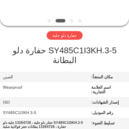
مراقبة
الجودة
حفارة دلو جلبة
اتصل
SY485C1I3KH.3-5 حفارة دلو
بنا
البطانة
اطلب
مكان المنشأ:
الصين
اقتباس
اسم العلامة
Wearproof
التجارية:
خريطة
إصدار الشهادات:
ISO
الموقع
رقم الموديل:
SY485C1I3KH.3-5
تسليط الضوء:
SY485C1I3KH.3-5 حفار دلو جلبة ، 13264726 جلبة دلو
PRIVACY
حفارة ، 13264726 بطانات حفر فولاذية صلبة