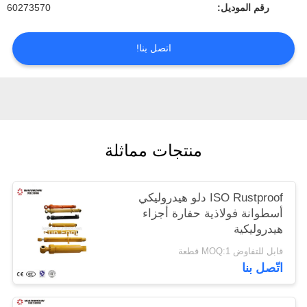
رقم الموديل:
60273570
POLICY
اتصل بنا!
منتجات مماثلة
ISO Rustproof دلو هيدروليكي
أسطوانة فولاذية حفارة أجزاء
هيدروليكية
قابل للتفاوض MOQ:1 قطعة
اتّصل بنا