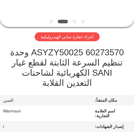
مراقبة
الجودة
أجزاء حفارة ساني الهيدروليكية
اتصل
60273570 ASYZY50025 وحدة
بنا
تنظيم السرعة الثابتة لقطع غيار
SANI الكهربائية لشاحنات
اطلب
التعدين القلابة
اقتباس
مكان المنشأ:
الصين
خريطة
الموقع
اسم العلامة
Warmsun
التجارية:
إصدار الشهادات:
/
PRIVACY