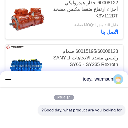
60008122 حفار هيدروليكي
أجزاء ارتفاع ضغط مكبس مضخة
K3V112DT
قابل للتفاوض MOQ:1 قطعة
اتّصل بنا
60015195/60008123 صمام
رئيسي متعدد الاتجاهات لـ SANY
SY65 - SY235 Rexroth
HUSCO
قابل للتفاوض MOQ:1 قطعة
joey...warmsun
اتّصل بنا
4:14 PM
فئات شعبية
جميع
Good day, what product are you looking for?
دبابيس دلو حفارة
حفارة دلو جلبة