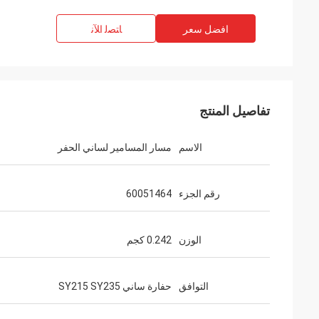
افضل سعر
ﺎﺘﺼﻟ ﺍﻶﻧ
تفاصيل المنتج
الاسم
مسار المسامير لساني الحفر
رقم الجزء
60051464
الوزن
0.242 كجم
التوافق
حفارة ساني SY215 SY235