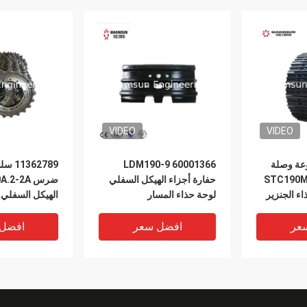
VIDEO
VIDEO
 مجموعة وصلة
LDM190-9 60001366
62789
الحفار ، STC190MA-
حفارة أجزاء الهيكل السفلي
لوحة حذاء المسار
الهيكل السفلي 
عر
افضل سعر
افضل