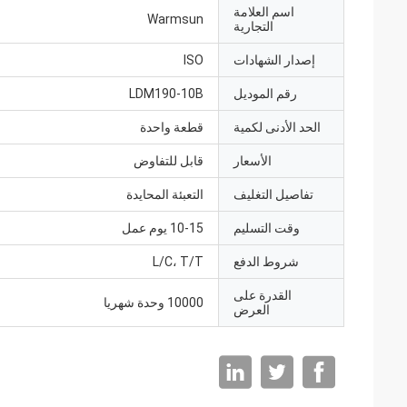
اسم العلامة
Warmsun
التجارية
إصدار الشهادات
ISO
رقم الموديل
LDM190-10B
الحد الأدنى لكمية
قطعة واحدة
الأسعار
قابل للتفاوض
تفاصيل التغليف
التعبئة المحايدة
وقت التسليم
10-15 يوم عمل
شروط الدفع
L/C، T/T
القدرة على
10000 وحدة شهريا
العرض