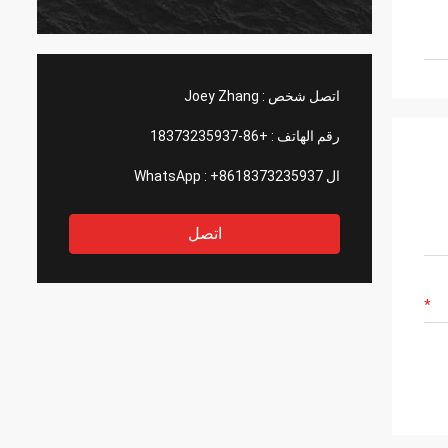
اتصل شخص :
Joey Zhang
رقم الهاتف :
+86-18373235937
ال WhatsApp :
+8618373235937
اتصل