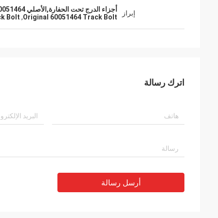
أجزاء الدرج تحت الحفارة,الأصلي 60051464 محرك القيادة,LDM190-10B محول السكة الحديد
إبراز
k Bolt
,
Original 60051464 Track Bolt
اترك رسالة
أرسل رسالة