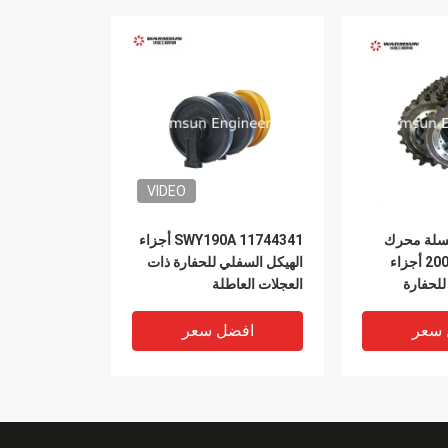
VIDEO
113 سلسلة محرك
SWY190A 11744341 أجزاء
ضرس 200A.2-2A أجزاء
الهيكل السفلي للحفارة ذات
للحفارة
العجلات العاطلة
 سعر
افضل سعر