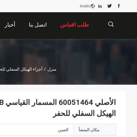
Arabic
طلب اقتباس
اتصل بنا
أخبار
描
منزل
/
أجزاء الهيكل السفلي للح
述
الهيكل السفلي للحفر
مكان المنشأ
الصين