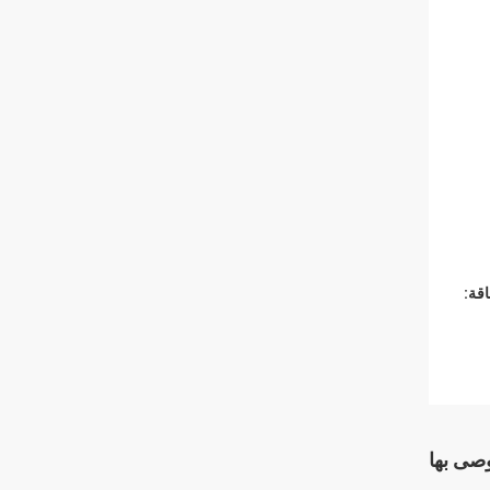
قة:
وصى بها