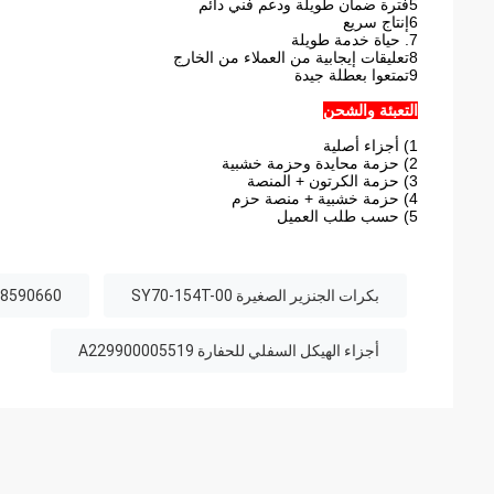
5فترة ضمان طويلة ودعم فني دائم
6إنتاج سريع
7. حياة خدمة طويلة
8تعليقات إيجابية من العملاء من الخارج
9تمتعوا بعطلة جيدة
التعبئة والشحن
1) أجزاء أصلية
2) حزمة محايدة وحزمة خشبية
3) حزمة الكرتون + المنصة
4) حزمة خشبية + منصة حزم
5) حسب طلب العميل
بكرات الجنزير الصغيرة SY70-154T-00
60818590660 أجزاء الهيكل 
أجزاء الهيكل السفلي للحفارة A229900005519