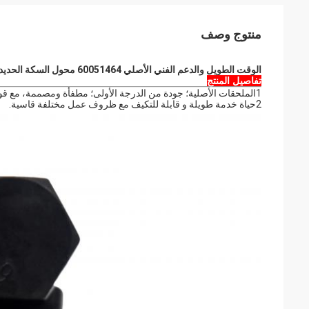
منتوج وصف
الوقت الطويل والدعم الفني الأصلي 60051464 محول السكة الحديدية LDM190-10B لساني SY215 SY235 قطع أجزاء تحت عربة الحفر
تفاصيل المنتج
1الملحقات الأصلية؛ جودة من الدرجة الأولى؛ مطفأة ومصممة، مع قوة عالية
2حياة خدمة طويلة و قابلة للتكيف مع ظروف عمل مختلفة قاسية.