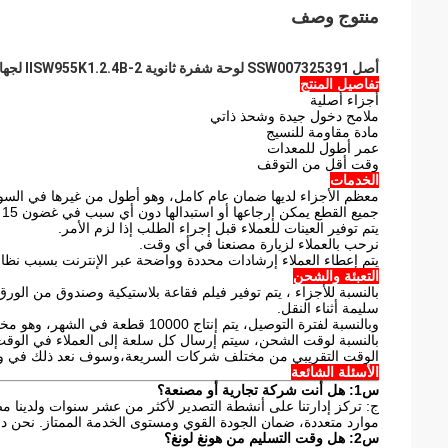
منتوج وصف
أصل SSW007325391 لوحة شفرة ثانوية IISW955K1.2.4B-2 لجهاز SANY لتحميل العجلات
تفاصيل المنتج
أجزاء أصلية
ملامح دخول جيدة وشحذ ذاتي
مادة مقاومة للنسيج
عمر أطول للمعدات
وقت أقل من التوقف
الخدمات
معظم الأجزاء لديها ضمان عام كامل، وهو أطول من غيرها في السو
جميع القطع يمكن إرجاعها أو استبدالها دون أي سبب في غضون 15 يوما.
يتم توفير العينات للعملاء قبل إجراء الطلب إذا لزم الأمر.
نرحب بالعملاء لزيارة مصنعنا في أي وقت.
يتم إعطاء العملاء إرشادات محددة وواضحة عبر الإنترنت بسبب نظام خ
التعبئة والشحن
بالنسبة للأجزاء ، يتم توفير فيلم فقاعة بلاستيكية وصندوق من الور
سليمة أثناء النقل.
وبالنسبة لفترة التوصيل، يتم إنتاج 10000 قطعة في الشهر، وهو مخزون كبير.
بالنسبة لوقت الشحن، سيتم إرسال كل سلعة إلى العملاء في الو
الوقت التقريبي من مختلف شركات السريعة،وسوف نعد ذلك في وقت
الأسئلة الشائعة
س1: هل أنت شركة تجارية أو مصنعة؟
موارد متعددة، ضمان الجودة القوي ومستوى الخدمة الممتاز. نحن دا
س2: هل وقت التسليم من هونغ لونغ؟