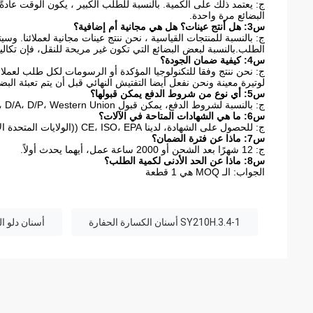
البضائع مرة واحدة.
س3: هل أنتج عينات؟ هل هي مجانية أم إضافية؟
ج: بالنسبة للمنتجات القياسية ، نحن ننتج عينات مجانية لعملائنا. و
الطلب.بالنسبة لبعض البضائع التي تكون غير مريحة للنقل، فإن تكالي
س4: كيفية ضمان الجودة؟
ج: نحن ننتج وفقا للتكنولوجيا المؤكدة أو الرسومات لكل طلب لعملائن
لوتيرة معينة ونحن نفعل أيضا التفتيش النهائي قبل أن يتم تعبئة البضا
س5: أي نوع من شروط الدفع يمكن قبولها؟
ج: بالنسبة لشروط الدفع، يمكن قبول L/C، T/T، D/A، D/P، Western Union
س6: ما هي الشهادات المتاحة في الآلات؟
ج: للحصول على الشهادة، لدينا CE، ISO، EPA ((الولايات المتحدة الأمريكية) CCC،
س7: ماذا عن فترة الضمان؟
ج: 12 شهرًا بعد الشحن أو 2000 ساعة عمل، أيهما يحدث أولاً.
س8: ماذا عن الحد الأدنى لكمية الطلب؟
الجواب: الـ MOQ هي 1 قطعة
SY210H.3.4-1 أسنان الكسارة الحفارة
أسنان دلو الحفا