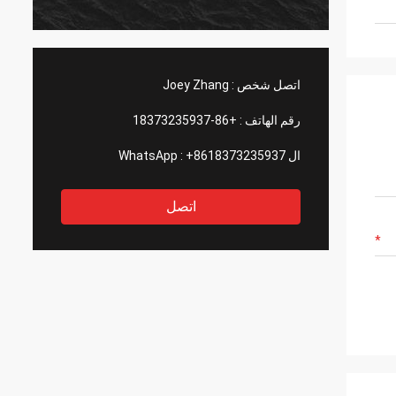
اتصل شخص :
Joey Zhang
رقم الهاتف :
+86-18373235937
ال WhatsApp :
+8618373235937
اتصل