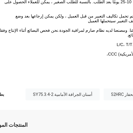
ج: يعتمد ذلك على الكمية. بالنسبة للطلب الكبير ، يكون الوقت عادةً 10-25 يومًا بعد الطلب. بالنسبة للطلب الصغير ، يمكن للعملاء الحصول على
سيتم تحمل تكاليف التعبير من قبل العميل ، ولكن يمكن إرجاعها بعد وضع
ف التعبير سيتحملها العميل
ا. ومصنعنا لديه نظام صارم لمراقبة الجودة.نحن فحص البضائع أثناء الإنتاج وفقا
ئع.
ر 52HRC
أسنان الجرافة الأمامية SY75.3.4-2
بطا
المنتجات الم