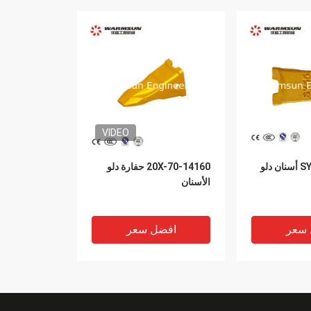
VIDEO
SY55C.3.4.1-15 أسنان دلو
20X-70-14160 حفارة دلو
الأسنان
 سعر
افضل سعر