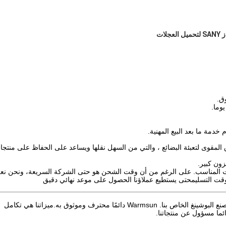
ق.
دمة ما بعد البيع المهنية.
ق المقوى لتعبئة البضائع ، والتي من السهل نقلها ويساعد على الحفاظ على منتجا
قت المناسب. على الرغم من أن وقت الشحن هو حتى الشركة السريعة، ونحن ن
 التسليمحتى يستطيع عملاؤنا الحصول على موعد نهائي دقيق
ج: تركز إدارتنا على أنشطة التصدير لأكثر من عشر سنوات ولدينا مصنع البوشينغ الخاص بنا. Warmsun دائمًا محترف وموثوق به.ميزاتنا هي تكامل
ئما مسؤول عن منتجاتنا.