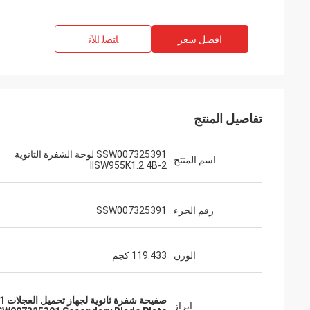
افضل سعر
ﺎﺘﺼﻟ ﺍﻶﻧ
تفاصيل المنتج
SSW007325391 لوحة الشفرة الثانوية
اسم المنتج
IISW955K1.2.4B-2
رقم الجزء
SSW007325391
الوزن
119.433 كجم
صفيحة شفرة ثانوية لجهاز تحميل العجلات SANY,SSW007325391 لوحة شفرة ثانوية,IISW955K1.2.4B-2 لوحة شفرة ثانوية
إبراز