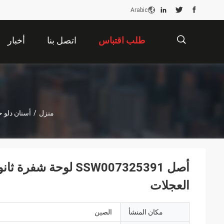
Arabic
طلب اقتباس
اتصل بنا
أخبار
描
منزل
/
أسنان دلو ح
述
العجلات
مكان المنشأ
الصين