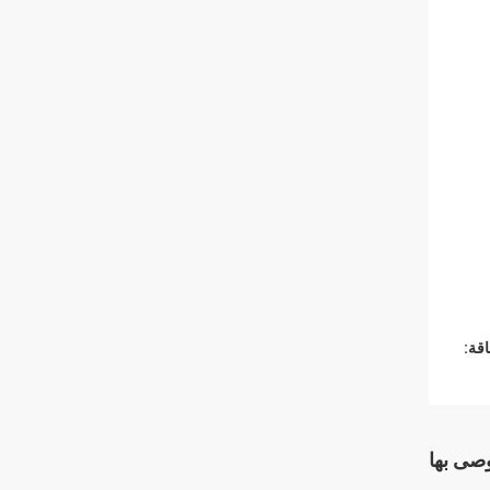
قة:
وصى بها