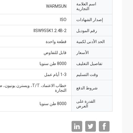
اسم العلامة
WARMSUN
التجارية
إصدار الشهادات
ISO
رقم الموديل
IISW955K1.2.4B-2
الحد الأدنى لكمية
قطعة واحدة
الأسعار
قابل للتفاوض
تفاصيل التغليف
8000 طن سنويا
وقت التسليم
1-3 أيام عمل
خطاب الاعتماد، T/T، ويسترن يونيو
شروط الدفع
التجارة
القدرة على
8000 طن سنويا
العرض