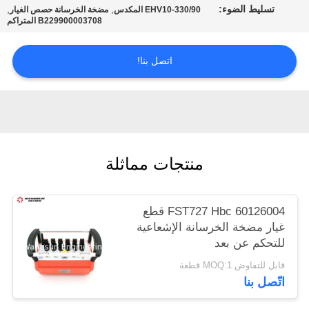
تسليط الضوء:
,
,
EHV10-330/90 المكدس
مضخة الخرسانة حصص الغيار
POLICY
B229900003708 المتراكم
اتصل بنا!
منتجات مماثلة
60126004 FST727 Hbc قطع
غيار مضخة الخرسانة الإشعاعية
للتحكم عن بعد
قابل للتفاوض MOQ:1 قطعة
اتّصل بنا