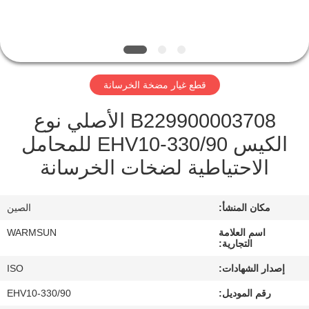
مراقبة
الجودة
قطع غيار مضخة الخرسانة
اتصل
B229900003708 الأصلي نوع
بنا
الكيس EHV10-330/90 للمحامل
الاحتياطية لضخات الخرسانة
اطلب
اقتباس
مكان المنشأ:
الصين
خريطة
اسم العلامة
WARMSUN
التجارية:
الموقع
إصدار الشهادات:
ISO
رقم الموديل:
EHV10-330/90
PRIVACY