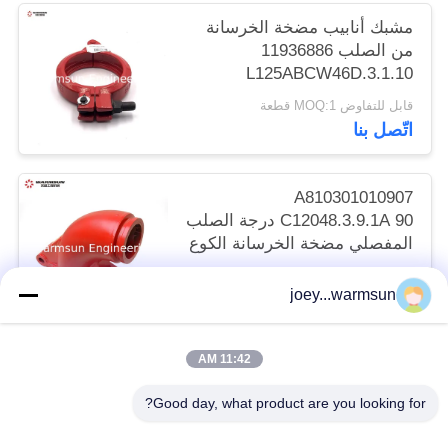
مشبك أنابيب مضخة الخرسانة
من الصلب 11936886
L125ABCW46D.3.1.10
قابل للتفاوض MOQ:1 قطعة
اتّصل بنا
A810301010907
C12048.3.9.1A 90 درجة الصلب
المفصلي مضخة الخرسانة الكوع
قابل للتفاوض MOQ:1 قطعة
joey...warmsun
اتّصل بنا
11:42 AM
فئات شعبية
جميع
Good day, what product are you looking for?
دبابيس دلو حفارة
حفارة دلو جلبة