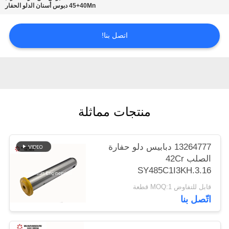
45+40Mn دبوس أسنان الدلو الحفار
POLICY
اتصل بنا!
منتجات مماثلة
13264777 دبابيس دلو حفارة
الصلب 42Cr
SY485C1I3KH.3.16
قابل للتفاوض MOQ:1 قطعة
اتّصل بنا