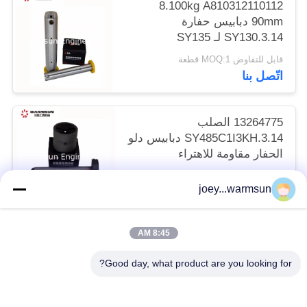
8.100kg A810312110112
90mm دبابيس حفارة
SY130.3.14 لـ SY135
قابل للتفاوض MOQ:1 قطعة
اتّصل بنا
13264775 الصلب
SY485C1I3KH.3.14 دبابيس دلو
الحفار مقاومة للاهتراء
قابل للتفاوض MOQ:1 قطعة
joey...warmsun
اتّصل بنا
8:45 AM
فئات شعبية
جميع
Good day, what product are you looking for?
دبابيس دلو حفارة
حفارة دلو جلبة