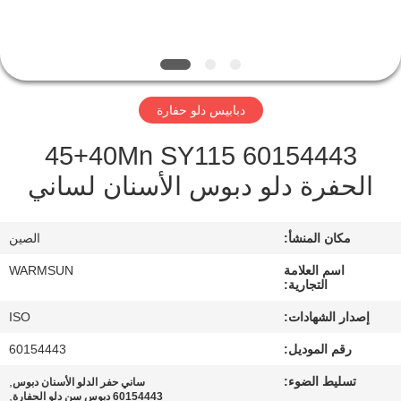
مراقبة
الجودة
دبابيس دلو حفارة
اتصل
60154443 45+40Mn SY115
بنا
الحفرة دلو دبوس الأسنان لساني
اطلب
مكان المنشأ:
الصين
اقتباس
اسم العلامة
WARMSUN
التجارية:
خريطة
إصدار الشهادات:
ISO
الموقع
رقم الموديل:
60154443
تسليط الضوء:
,
ساني حفر الدلو الأسنان دبوس
PRIVACY
,
60154443 دبوس سن دلو الحفارة