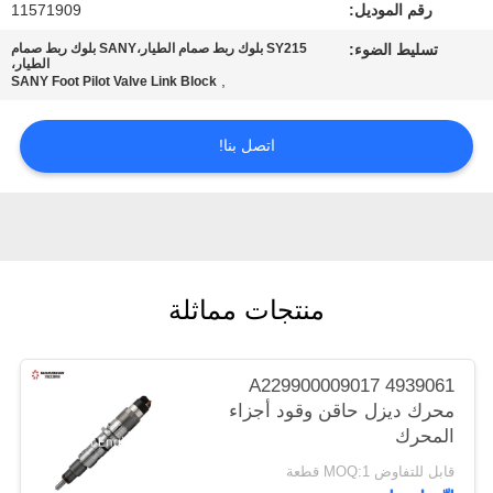
رقم الموديل:
11571909
POLICY
تسليط الضوء:
SY215 بلوك ربط صمام الطيار،SANY بلوك ربط صمام
الطيار،
,
SANY Foot Pilot Valve Link Block
اتصل بنا!
منتجات مماثلة
A229900009017 4939061
محرك ديزل حاقن وقود أجزاء
المحرك
قابل للتفاوض MOQ:1 قطعة