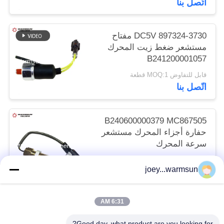
اتّصل بنا
DC5V 897324-3730 مفتاح
مستشعر ضغط زيت المحرك
B241200001057
قابل للتفاوض MOQ:1 قطعة
اتّصل بنا
B240600000379 MC867505
حفارة أجزاء المحرك مستشعر
سرعة المحرك
قابل للتفاوض MOQ:1 قطعة
joey...warmsun
اتّصل بنا
6:31 AM
فئات شعبية
جميع
Good day, what product are you looking for?