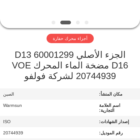
مراقبة
الجودة
أجزاء محرك حفارة
اتصل
الجزء الأصلي 60001299 D13
بنا
D16 مضخة الماء المحرك VOE
20744939 لشركة فولفو
اطلب
اقتباس
مكان المنشأ:
الصين
خريطة
اسم العلامة
Warmsun
التجارية:
الموقع
إصدار الشهادات:
ISO
رقم الموديل:
20744939
PRIVACY