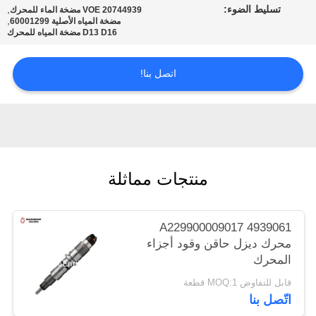
تسليط الضوء:
,
VOE 20744939 مضخة الماء للمحرك
POLICY
,
مضخة المياه الأصلية 60001299
D13 D16 مضخة المياه للمحرك
اتصل بنا!
منتجات مماثلة
A229900009017 4939061
محرك ديزل حاقن وقود أجزاء
المحرك
قابل للتفاوض MOQ:1 قطعة
اتّصل بنا