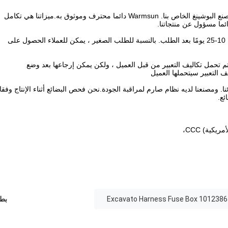
ج: تركز إدارتنا على أنشطة التصدير لأكثر من عشر سنوات ولدينا مصنع البوشينغ الخاص بنا. Warmsun دائما محترف وموثوق به.ميزاتنا هي تكامل
ئما مسؤول عن منتجاتنا.
ج: يعتمد ذلك على الكمية. بالنسبة للطلب الكبير ، يكون الوقت عادةً 10-25 يومًا بعد الطلب. بالنسبة للطلب الصغير ، يمكن للعملاء الحصول على
سيتم تحمل تكاليف التعبير من قبل العميل ، ولكن يمكن إرجاعها بعد وضع
ف التعبير سيتحملها العميل
ا. ومصنعنا لديه نظام صارم لمراقبة الجودة.نحن فحص البضائع أثناء الإنتاج وفقا
ئع.
10123861 Excavato Harness Fuse
بطا