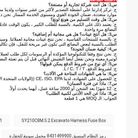
س1: هل أنت شركة تجارية أو مصنعة؟
موارد متعددة، ضمان الجودة القوي ومستوى الخدمة الممتاز. نحن دا
س2: هل وقت التسليم من هونغ لونغ؟
البضائع مرة واحدة.
س3: هل أنتج عينات؟ هل هي مجانية أم إضافية؟
ج: بالنسبة للمنتجات القياسية ، نحن ننتج عينات مجانية لعملائنا. و
الطلب.بالنسبة لبعض البضائع التي تكون غير مريحة للنقل، فإن تكالي
س4: كيفية ضمان الجودة؟
ج: نحن ننتج وفقا للتكنولوجيا المؤكدة أو الرسومات لكل طلب لعملائن
لوتيرة معينة ونحن نفعل أيضا التفتيش النهائي قبل أن يتم تعبئة البضا
س5: أي نوع من شروط الدفع يمكن قبولها؟
ج: لشروط الدفع، L / C، T / T.
س6: ما هي الشهادات المتاحة في الآلات؟
ج: للحصول على الشهادة، لدينا CE، ISO، EPA ((الولايات المتحدة الأمريكية) CCC،
س7: ماذا عن فترة الضمان؟
ج: 12 شهرًا بعد الشحن أو 2000 ساعة عمل، أيهما يحدث أولاً.
س8: ماذا عن الحد الأدنى لكمية الطلب؟
الجواب: الـ MOQ هي 1 قطعة
 Box
SY210C8M.5.2 Excavato Harness Fuse Box
رمز النظام المنسق 8431499900 محمل سوينغ للحفارة