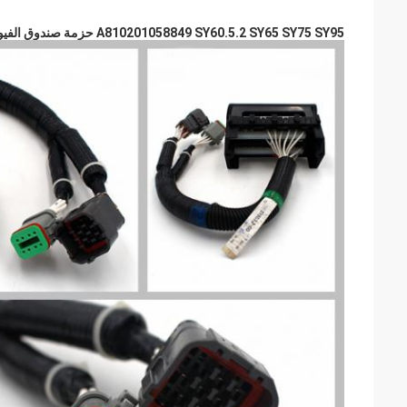
A810201058849 SY60.5.2 SY65 SY75 SY95 حزمة صندوق الفيوز الأصلية للحفر SANY