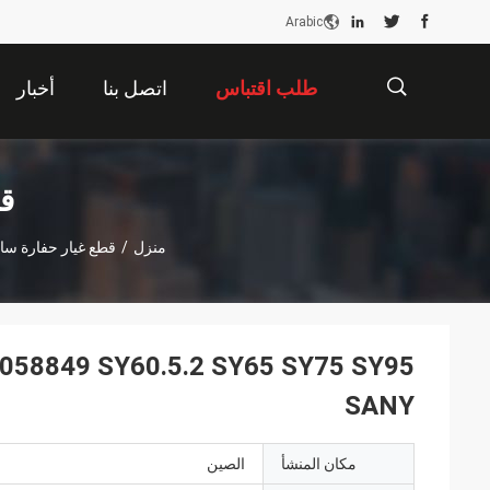
Arabic
طلب اقتباس
اتصل بنا
أخبار
描
قط
منزل
/
قطع غيار حفارة سان
述
SANY
مكان المنشأ
الصين