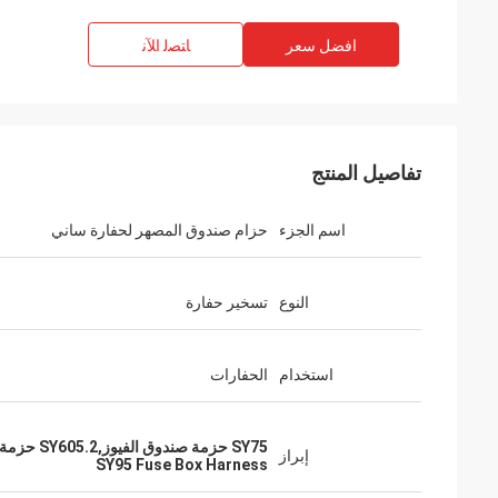
افضل سعر
ﺎﺘﺼﻟ ﺍﻶﻧ
تفاصيل المنتج
اسم الجزء
حزام صندوق المصهر لحفارة ساني
النوع
تسخير حفارة
استخدام
الحفارات
SY75 حزمة صندوق الفيوز,SY605.2 حزمة صندوق الفيوز,SY95 حزمة صندوق الفيوز
إبراز
SY95 Fuse Box Harness