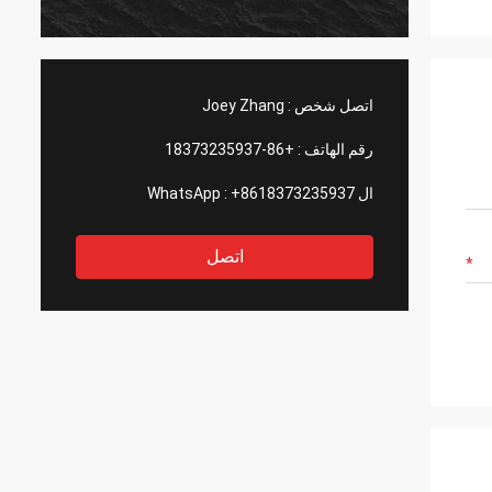
اتصل شخص :
Joey Zhang
رقم الهاتف :
+86-18373235937
ال WhatsApp :
+8618373235937
اتصل