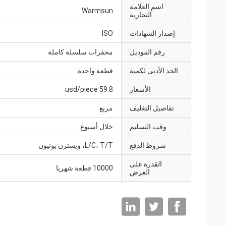
اسم العلامة
Warmsun
التجارية
إصدار الشهادات
ISO
رقم الموديل
محفرات سلسلة كاملة
الحد الأدنى لكمية
قطعة واحدة
الأسعار
59.8 usd/piece
تفاصيل التغليف
مربع
وقت التسليم
خلال أسبوع
شروط الدفع
L/C، T/T، ويسترن يونيون
القدرة على
10000 قطعة شهريا
العرض