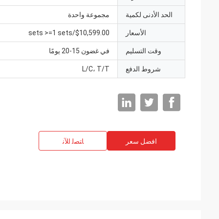
الحد الأدنى لكمية
مجموعة واحدة
الأسعار
$10,599.00/sets >=1 sets
وقت التسليم
في غضون 15-20 يومًا
شروط الدفع
L/C، T/T
افضل سعر
ﺎﺘﺼﻟ ﺍﻶﻧ