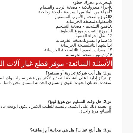
5محرك و محرك خطوة
6أجزاء هيدروليكية - مضخة الزيت والصمام
7أجزاء من الملابس السريعة - لوحة زجاجية
8الكوع والضخة والأنبوب المستقيم
9أسطوانة
لمضخة الخرسانة
10قطع التشحيم - مضخة التشحيم
11موزع الثقب و موزع الخطوة
12. نقل أجزاء القضية
13صمام البستون
لمضخة الخرسانة
14الشهد الثاني
لمضخة الخرسانة
15. معدات العمود الثالث
لمضخة الخرسانة
16رادياتور مضخة الخرسانة
الأسئلة الشائعة- موفر قطع غيار آلات الب
س1: هل أنت شركة تجارية أو مصنعة؟
متعددة، ضمان الجودة القوي ومستوى الخدمة الممتاز. نحن دائما م
س2: هل وقت التسليم من هونغ لونغ؟
البضائع مرة واحدة.
س3: هل أنتج عينات؟ هل هي مجانية أم إضافية؟