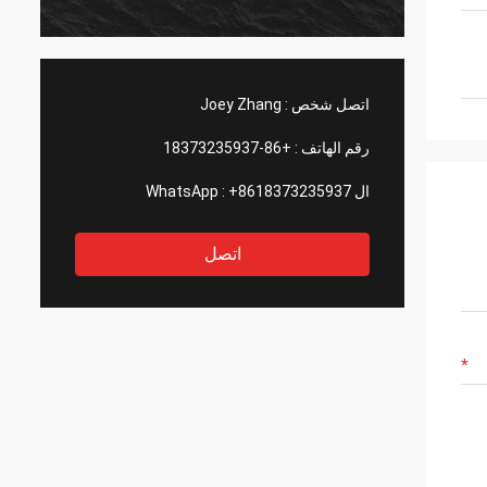
اتصل شخص :
Joey Zhang
رقم الهاتف :
+86-18373235937
ال WhatsApp :
+8618373235937
اتصل