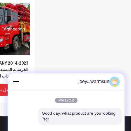
الخرسانة المستعمل
متطلبات معدات ال
joey...warmsun
العاملة
افضل س
12:12 PM
Good day, what product are you looking 
for?
المنتجات
حول