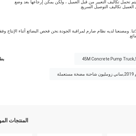
ج: بالنسبة للمنتجات القياسية ، نحن ننتج عينات مجانية لعملائنا. وسيتم تحمل تكاليف التعبير من قبل العميل ، ولكن يمكن إرجاعها بعد وضع 
العميل تكاليف التوصيل السريع.
ائع.
45M Concrete Pump Truck,
بطا
المنتجات الم