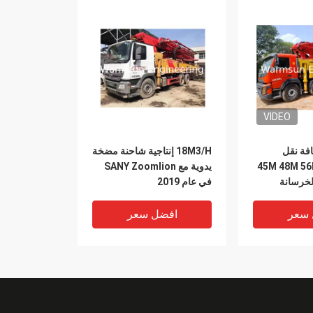
VIDEO
. مسافة نقل
18M3/H إنتاجية شاحنة مضخة
عمودية 45M 48M 56M 60M
يدوية مع SANY Zoomlion
خرسانة
في عام 2019
X
 سعر
افضل سعر