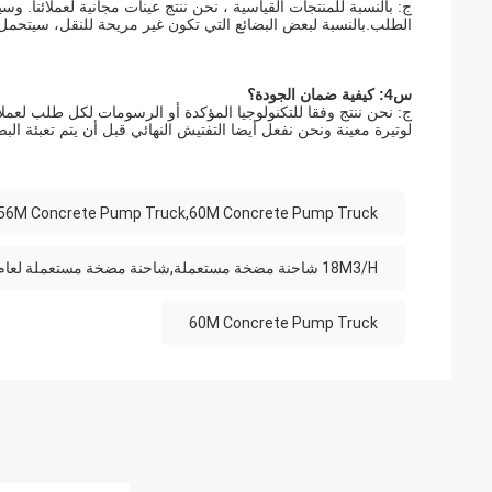
الطلب.بالنسبة لبعض البضائع التي تكون غير مريحة للنقل، سيتحمل 
س4: كيفية ضمان الجودة؟
لوتيرة معينة ونحن نفعل أيضا التفتيش النهائي قبل أن يتم تعبئة البض
56M Concrete Pump Truck,60M Concrete Pump Truck
18M3/H شاحنة مضخة مستعملة,شاحنة مضخة مستعملة لعام 2019,ساني زومليون شاحنة مضخة مستعملة
60M Concrete Pump Truck