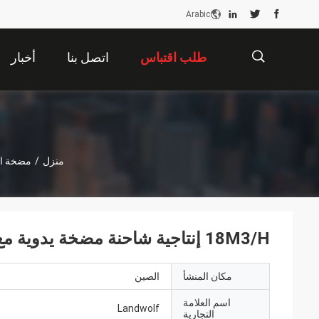
Arabic
طلب اقتباس
اتصل بنا
أخبار
描
منزل
/
مضخة ال
述
18M3/H إنتاجية شاحنة مضخة يدوية مع SANY Zoomlion في عام 2019
مكان المنشأ
الصين
اسم العلامة
Landwolf
التجارية