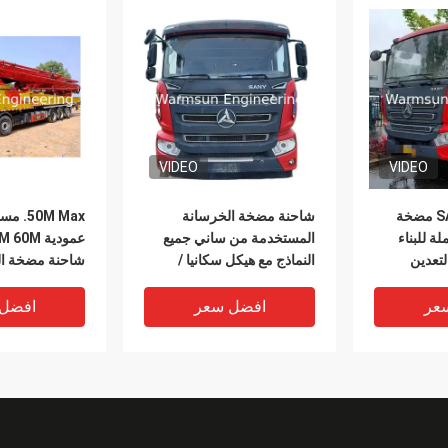
VIDEO
VIDEO
2014-2023 SANY مضخة
شاحنة مضخة الخرسانة
50M Max
ة للبناء
المستخدمة من ساني جميع
تعدين
النماذج مع هيكل سكانيا /
شاحنة مضخة ال
مرسيدس
لساني زومليون CMG
عر
افضل سعر
افضل