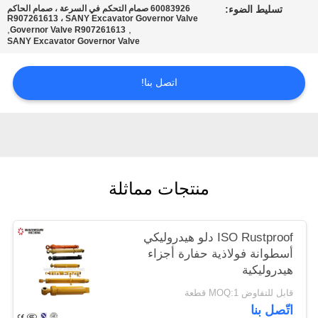
تسليط الضوء:
60083926 صمام التحكم في السرعة ، صمام الحاكم
POLICY
R907261613 ، SANY Excavator Governor Valve
,
,
Governor Valve R907261613
SANY Excavator Governor Valve
اتصل بنا!
منتجات مماثلة
ISO Rustproof دلو هيدروليكي
أسطوانة فولاذية حفارة أجزاء
هيدروليكية
قابل للتفاوض MOQ:1 قطعة
اتّصل بنا