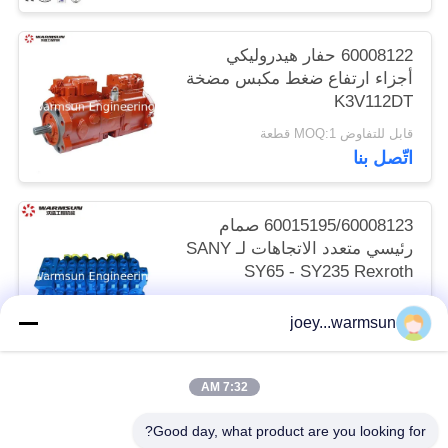
60008122 حفار هيدروليكي
أجزاء ارتفاع ضغط مكبس مضخة
K3V112DT
قابل للتفاوض MOQ:1 قطعة
اتّصل بنا
60015195/60008123 صمام
رئيسي متعدد الاتجاهات لـ SANY
SY65 - SY235 Rexroth
HUSCO
قابل للتفاوض MOQ:1 قطعة
joey...warmsun
اتّصل بنا
7:32 AM
فئات شعبية
جميع
Good day, what product are you looking for?