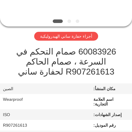
مراقبة
الجودة
أجزاء حفارة ساني الهيدروليكية
اتصل
60083926 صمام التحكم في
بنا
السرعة ، صمام الحاكم
R907261613 لحفارة ساني
اطلب
اقتباس
مكان المنشأ:
الصين
خريطة
اسم العلامة
Wearproof
التجارية:
الموقع
إصدار الشهادات:
ISO
رقم الموديل:
R907261613
PRIVACY