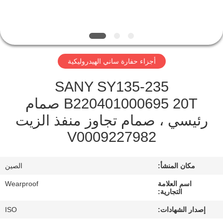
مراقبة
الجودة
أجزاء حفارة ساني الهيدروليكية
اتصل
SANY SY135-235
بنا
B220401000695 20T صمام
رئيسي ، صمام تجاوز منفذ الزيت
اطلب
V0009227982
اقتباس
مكان المنشأ:
الصين
خريطة
اسم العلامة
Wearproof
الموقع
التجارية:
إصدار الشهادات:
ISO
PRIVACY