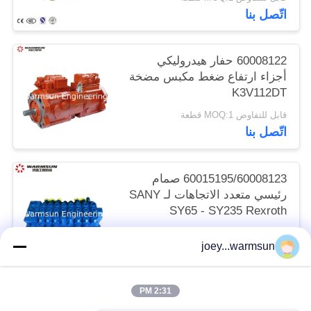
اتّصل بنا
60008122 حفار هيدروليكي
أجزاء ارتفاع ضغط مكبس مضخة
K3V112DT
قابل للتفاوض MOQ:1 قطعة
اتّصل بنا
60015195/60008123 صمام
رئيسي متعدد الاتجاهات لـ SANY
SY65 - SY235 Rexroth
HUSCO
قابل للتفاوض MOQ:1 قطعة
joey...warmsun
اتّصل بنا
2:31 PM
فئات شعبية
جميع