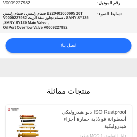
رقم الموديل:
V0009227982
POLICY
تسليط الضوء:
B220401000695 20T صمام رئيسي ، صمام رئيسي
SANY SY135 ، صمام تجاوز منفذ الزيت V0009227982
,
,
SANY SY135 Main Valve
Oil Port Overflow Valve V0009227982
اتصل بنا!
منتجات مماثلة
ISO Rustproof دلو هيدروليكي
أسطوانة فولاذية حفارة أجزاء
هيدروليكية
قابل للتفاوض MOQ:1 قطعة