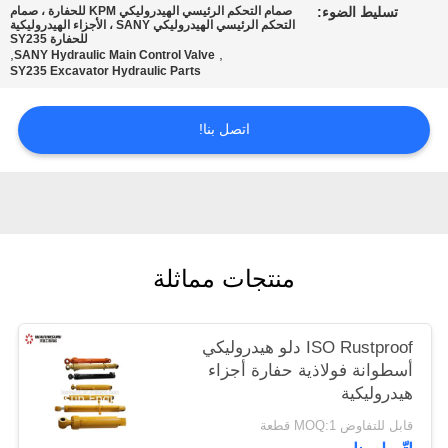
تسليط الضوء:
صمام التحكم الرئيسي الهيدروليكي KPM للحفارة ، صمام
POLICY
التحكم الرئيسي الهيدروليكي SANY ، الأجزاء الهيدروليكية
للحفارة SY235
,
,
SANY Hydraulic Main Control Valve
SY235 Excavator Hydraulic Parts
اتصل بنا!
منتجات مماثلة
ISO Rustproof دلو هيدروليكي
أسطوانة فولاذية حفارة أجزاء
هيدروليكية
قابل للتفاوض MOQ:1 قطعة