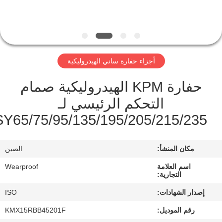
مراقبة
الجودة
أجزاء حفارة ساني الهيدروليكية
اتصل
حفارة KPM الهيدروليكية صمام
بنا
التحكم الرئيسي لـ
SY65/75/95/135/195/205/215/235
اطلب
اقتباس
مكان المنشأ:
الصين
خريطة
اسم العلامة
Wearproof
التجارية:
الموقع
إصدار الشهادات:
ISO
رقم الموديل:
KMX15RBB45201F
PRIVACY