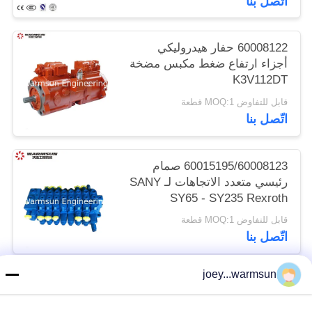
اتّصل بنا
60008122 حفار هيدروليكي
أجزاء ارتفاع ضغط مكبس مضخة
K3V112DT
قابل للتفاوض MOQ:1 قطعة
اتّصل بنا
60015195/60008123 صمام
رئيسي متعدد الاتجاهات لـ SANY
SY65 - SY235 Rexroth
HUSCO
قابل للتفاوض MOQ:1 قطعة
اتّصل بنا
joey...warmsun
فئات شعبية
جميع