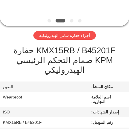
مراقبة
الجودة
أجزاء حفارة ساني الهيدروليكية
اتصل
KMX15RB / B45201F حفارة
بنا
KPM صمام التحكم الرئيسي
الهيدروليكي
اطلب
اقتباس
مكان المنشأ:
الصين
خريطة
اسم العلامة
Wearproof
التجارية:
الموقع
إصدار الشهادات:
ISO
رقم الموديل:
KMX15RB / B45201F
PRIVACY