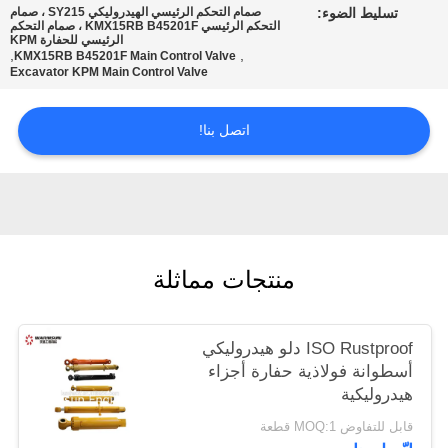
تسليط الضوء:
صمام التحكم الرئيسي الهيدروليكي SY215 ، صمام
POLICY
التحكم الرئيسي KMX15RB B45201F ، صمام التحكم
الرئيسي للحفارة KPM
,
,
KMX15RB B45201F Main Control Valve
Excavator KPM Main Control Valve
اتصل بنا!
منتجات مماثلة
ISO Rustproof دلو هيدروليكي
أسطوانة فولاذية حفارة أجزاء
هيدروليكية
قابل للتفاوض MOQ:1 قطعة