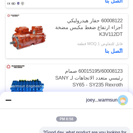
اتّصل بنا
60008122 حفار هيدروليكي
أجزاء ارتفاع ضغط مكبس مضخة
K3V112DT
قابل للتفاوض MOQ:1 قطعة
اتّصل بنا
60015195/60008123 صمام
رئيسي متعدد الاتجاهات لـ SANY
SY65 - SY235 Rexroth
HUSCO
قابل للتفاوض MOQ:1 قطعة
joey...warmsun
اتّصل بنا
8:58 PM
فئات شعبية
جميع
Good day, what product are you looking for?