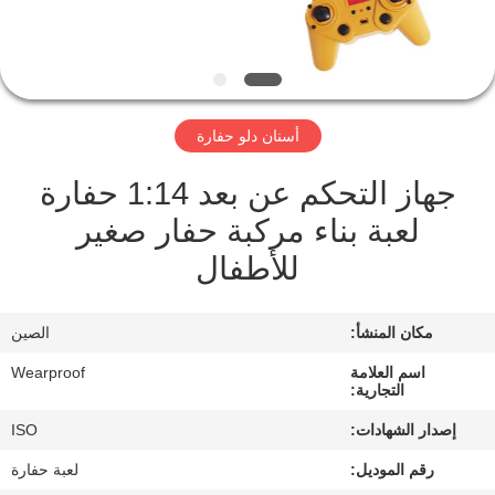
مراقبة
الجودة
أسنان دلو حفارة
اتصل
جهاز التحكم عن بعد 1:14 حفارة
بنا
لعبة بناء مركبة حفار صغير
للأطفال
اطلب
اقتباس
مكان المنشأ:
الصين
خريطة
اسم العلامة
Wearproof
التجارية:
الموقع
إصدار الشهادات:
ISO
رقم الموديل:
لعبة حفارة
PRIVACY