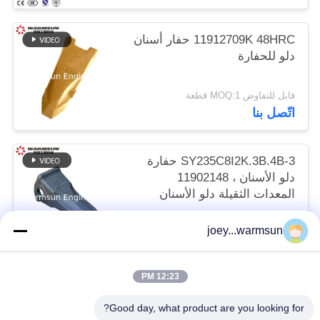
11912709K 48HRC حفار أسنان
دلو للحفارة
قابل للتفاوض MOQ:1 قطعة
اتّصل بنا
SY235C8I2K.3B.4B-3 حفارة
دلو الأسنان ، 11902148
المعدات الثقيلة دلو الأسنان
قابل للتفاوض MOQ:1 قطعة
joey...warmsun
اتّصل بنا
12:23 PM
فئات شعبية
جميع
Good day, what product are you looking for?