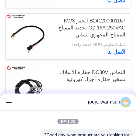
اتّصل بنا
B241200001167 الحفر KW3
OZ 16A 250VAC تحديد المفتاح
المفتاح المجهري لساني
قابل للتفاوض MOQ:قطعة واحدة
اتّصل بنا
النحاس DC30V حفارة الأسلاك
تسخير حفارة أجزاء كهربائية
قابل للتفاوض MOQ:1 قطعة
joey...warmsun
اتّصل بنا
1:02 PM
فئات شعبية
جميع
Good day, what product are you looking for?