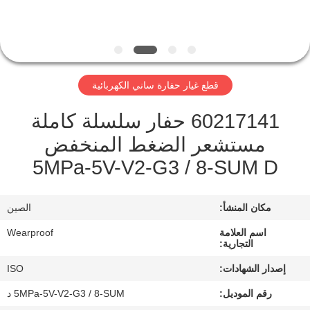
مراقبة
الجودة
قطع غيار حفارة ساني الكهربائية
اتصل
60217141 حفار سلسلة كاملة
بنا
مستشعر الضغط المنخفض
5MPa-5V-V2-G3 / 8-SUM D
اطلب
اقتباس
مكان المنشأ:
الصين
خريطة
اسم العلامة
Wearproof
التجارية:
الموقع
إصدار الشهادات:
ISO
رقم الموديل:
5MPa-5V-V2-G3 / 8-SUM د
PRIVACY