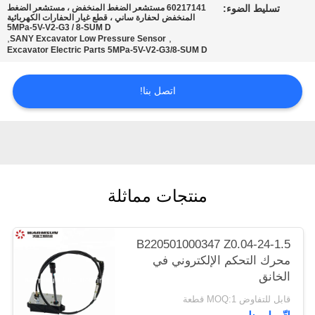
تسليط الضوء:
60217141 مستشعر الضغط المنخفض ، مستشعر الضغط
POLICY
المنخفض لحفارة ساني ، قطع غيار الحفارات الكهربائية
5MPa-5V-V2-G3 / 8-SUM D
,
,
SANY Excavator Low Pressure Sensor
Excavator Electric Parts 5MPa-5V-V2-G3/8-SUM D
اتصل بنا!
منتجات مماثلة
B220501000347 Z0.04-24-1.5
محرك التحكم الإلكتروني في
الخانق
قابل للتفاوض MOQ:1 قطعة