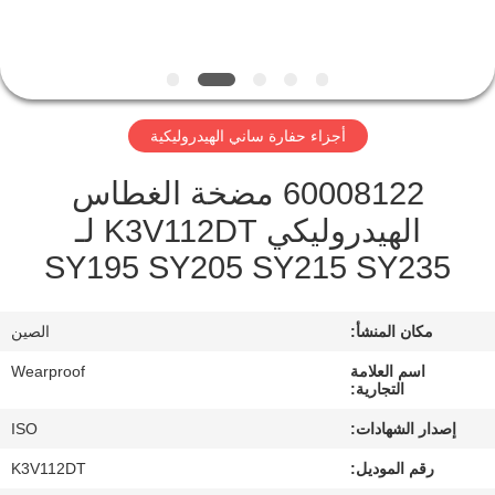
مراقبة
الجودة
أجزاء حفارة ساني الهيدروليكية
اتصل
60008122 مضخة الغطاس
بنا
الهيدروليكي K3V112DT لـ
SY195 SY205 SY215 SY235
اطلب
اقتباس
مكان المنشأ:
الصين
خريطة
اسم العلامة
Wearproof
التجارية:
الموقع
إصدار الشهادات:
ISO
رقم الموديل:
K3V112DT
PRIVACY