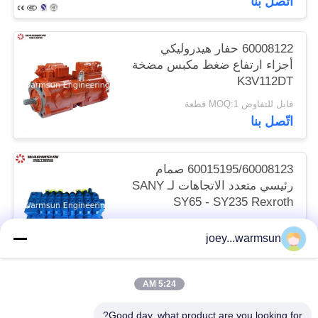
اتّصل بنا
60008122 حفار هيدروليكي
أجزاء ارتفاع ضغط مكبس مضخة
K3V112DT
قابل للتفاوض MOQ:1 قطعة
اتّصل بنا
60015195/60008123 صمام
رئيسي متعدد الاتجاهات لـ SANY
SY65 - SY235 Rexroth
HUSCO
قابل للتفاوض MOQ:1 قطعة
joey...warmsun
اتّصل بنا
5:24 AM
فئات شعبية
جميع
Good day, what product are you looking for?