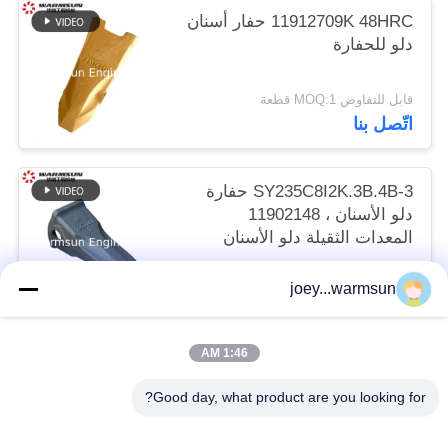
11912709K 48HRC حفار أسنان
دلو للحفارة
قابل للتفاوض MOQ:1 قطعة
اتّصل بنا
SY235C8I2K.3B.4B-3 حفارة
دلو الأسنان ، 11902148
المعدات الثقيلة دلو الأسنان
قابل للتفاوض MOQ:1 قطعة
joey...warmsun
اتّصل بنا
1:46 AM
فئات شعبية
جميع
Good day, what product are you looking for?
دبابيس دلو حفارة
حفارة دلو جلبة