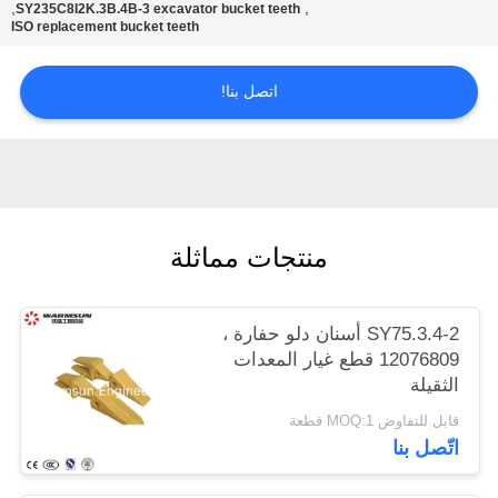
,
,
SY235C8I2K.3B.4B-3 excavator bucket teeth
POLICY
ISO replacement bucket teeth
اتصل بنا!
منتجات مماثلة
SY75.3.4-2 أسنان دلو حفارة ،
12076809 قطع غيار المعدات
الثقيلة
قابل للتفاوض MOQ:1 قطعة
اتّصل بنا