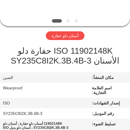
مراقبة
الجودة
أسنان دلو حفارة
اتصل
ISO 11902148K حفارة دلو
بنا
الأسنان SY235C8I2K.3B.4B-3
اطلب
مكان المنشأ:
الصين
اقتباس
اسم العلامة
Wearproof
التجارية:
خريطة
إصدار الشهادات:
ISO
الموقع
رقم الموديل:
SY235C8I2K.3B.4B-3
تسليط الضوء:
11902148K أسنان دلو حفارة ، أسنان دلو
PRIVACY
SY235C8I2K.3B.4B-3 ، أسنان دلو بديل ISO