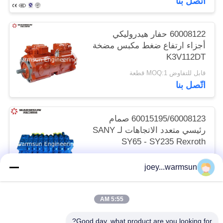
اتّصل بنا
60008122 حفار هيدروليكي
أجزاء ارتفاع ضغط مكبس مضخة
K3V112DT
قابل للتفاوض MOQ:1 قطعة
اتّصل بنا
60015195/60008123 صمام
رئيسي متعدد الاتجاهات لـ SANY
SY65 - SY235 Rexroth
HUSCO
قابل للتفاوض MOQ:1 قطعة
joey...warmsun
اتّصل بنا
5:55 AM
فئات شعبية
جميع
Good day, what product are you looking for?