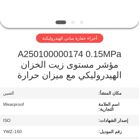
مراقبة
الجودة
أجزاء حفارة ساني الهيدروليكية
اتصل
A250100000174 0.15MPa
بنا
مؤشر مستوى زيت الخزان
الهيدروليكي مع ميزان حرارة
اطلب
اقتباس
مكان المنشأ:
الصين
خريطة
اسم العلامة
Wearproof
التجارية:
الموقع
إصدار الشهادات:
ISO
رقم الموديل:
YWZ-150
PRIVACY