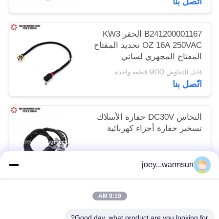
اتّصل بنا
B241200001167 الحفر KW3
OZ 16A 250VAC تحديد المفتاح
المفتاح المجهري لساني
قابل للتفاوض MOQ:قطعة واحدة
اتّصل بنا
النحاس DC30V حفارة الأسلاك
تسخير حفارة أجزاء كهربائية
قابل للتفاوض MOQ:1 قطعة
joey...warmsun
اتّصل بنا
9:19 AM
فئات شعبية
جميع
Good day, what product are you looking for?