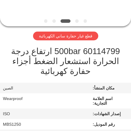
مراقبة
الجودة
قطع غيار حفارة ساني الكهربائية
اتصل
60114799 500bar ارتفاع درجة
بنا
الحرارة استشعار الضغط أجزاء
حفارة كهربائية
اطلب
اقتباس
مكان المنشأ:
الصين
خريطة
اسم العلامة
Wearproof
التجارية:
الموقع
إصدار الشهادات:
ISO
رقم الموديل:
MBS1250
PRIVACY