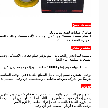
عمليات المنتج
هناك 7 عمليات لصنع دبوس دلو
الحرارة المنخفضة ——7.
التعبئة والشحن
بالنسبة للدبابيس والبطانات ، يتم توفير فيلم فقاعي بلاستيكي وصن
المنتجات سليمة أثناء النقل.
بالنسبة للمهلة ، يتم إنتاج 10000 قطعة شهريًا ، وهو مخزون كبير.
لوقت الشحن ، سيتم إرسال كل البضائع للعملاء في الوقت المناسب.ع
تقريبيًا من شركة صريحة مختلفة ، وسنحتسبه في وقت التسليم.لذلك
خدمات
تتمتع جميع المسامير والبطانات بضمان لمدة عام كامل ، وهو أطول
يمكن إرجاع جميع المسامير والبطانات أو استبدالها دون أي سبب خلال 15 يوم
يتم تزويد العملاء بالعينات قبل إجراء الطلب إذا لزم الأمر.
نرحب بالعملاء لزيارة مصنعنا في أي وقت.