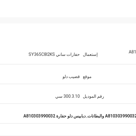
A810
إستعمال
حفارات ساني SY365C8I2KS
موقع
قضيب دلو
رقم الموديل
300.3.10 سي
,
دبابيس دلو حفارة A810303990032