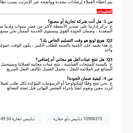
يتم إعطاء العملاء إرشادات محددة وواضحة عبر الإنترنت بسبب نظام 
التعليمات
س 1: هل أنت شركة تجارية أو مصنع؟
المتعددة ، وضمان الجودة القوي ومستوى الخدمة الممتاز.نحن مسؤولو
Q2: هونغ لونغ هو وقت التسليم الخاص بك؟
واحد.
Q3: هل تنتج عينات؟هل هو مجاني أم إضافي؟
ج: بالنسبة للمنتجات القياسية ، ننتج عينات مجانية لعملائنا.وسيتحم
البضائع غير الملائمة للنقل ، يتحمل العميل تكاليف النقل السريع
س 4: كيفية ضمان الجودة؟
ج: نحن ننتج وفقًا للتكنولوجيا أو الرسومات المؤكدة لكل طلب لعملائن
لتردد معين ونقوم أيضًا بإجراء الفحص النهائي قبل تعبئة البضائع.
10988373 دبابيس دلو حفارة
دبابيس حفارة A820301021349 50 مم