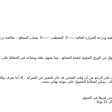
1.قطع ——2. ——3. من خلال المعالجة الآلية ——4. معالجة التسقية ودرجة الحرارة العالية ——5. التشطيب ——6. تصلب السطح ، مع
دوق من الورق المقوى لتعبئة البضائع ، مما يسهل نقله ويساعد في الحفاظ على
لى الرغم من أن وقت الشحن قد حان للتعبير عن الشركة ، إلا أننا نعرف وقتًا
 ، يمكن لعملائنا الحصول على موعد نهائي محدد.
 من غيرها في السوق.
ًا.