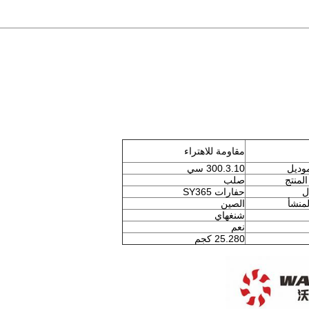
مقاومة للاهتراء
وديل
300.3.10 سي
لمنتج
صلب
ل
حفارات SY365
منشأ
الصين
شنغهاي
نعم
25.280 كجم