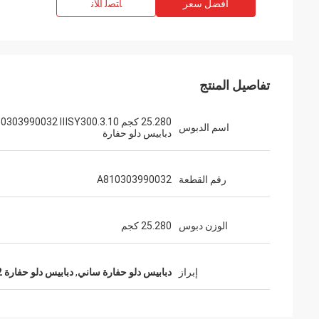
افضل سعر
ﺎﺘﺼﻟ ﺍﻶﻧ
تفاصيل المنتج
25.280 كجم 303990032 ⅢSY300.3.10
اسم الدبوس
دبابيس دلو حفارة
رقم القطعة
A810303990032
الوزن دبوس
25.280 كجم
إبراز
دبابيس دلو حفارة ساني
,
دبابيس دلو حفارة A810303990032 والبطانات