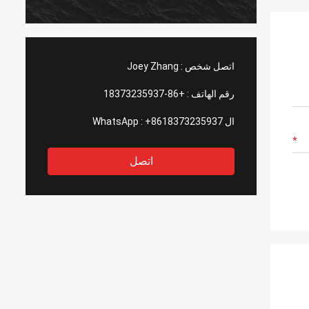
اتصل شخص :
Joey Zhang
رقم الهاتف :
+86-18373235937
ال WhatsApp :
+8618373235937
اتصل