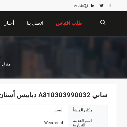
Arabic
طلب اقتباس
اتصل بنا
أخبار
描
منزل
/
述
ساني A810303990032 دبابيس أسنان دلو حفارة ⅢSY300.3.10
مكان المنشأ
الصين
اسم العلامة
Wearproof
التجارية