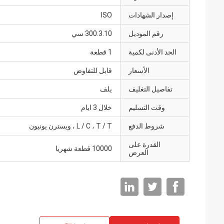
إصدار الشهادات
ISO
رقم الموديل
300.3.10 سي
الحد الأدنى لكمية
1 قطعة
الأسعار
قابل للتفاوض
تفاصيل التغليف
يلف
وقت التسليم
خلال 3 ايام
شروط الدفع
L / C ، T / T ، ويسترن يونيون
القدرة على
10000 قطعة شهريا
العرض