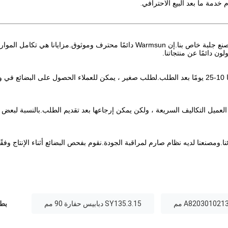
خدمة ما بعد البيع الاحترافي
.
ج: تركز إدارتنا على تصدير الأنشطة لأكثر من عشر سنوات ولدينا مصنع جلبة خاص بنا.إن Warmsun دائمًا محترف وموثوق.مزايانا هي تكامل الموا
ن دائمًا عن منتجاتنا.
ج: هذا يعتمد على الكمية.بالنسبة للطلب الكبير ، يكون الوقت عمومًا 10-25 يومًا بعد الطلب.لطلب صغير ، يمكن للعملاء الحصول على البضائع
ل العميل التكاليف السريعة ، ولكن يمكن إرجاعها بعد تقديم الطلب.بالنسبة لبعض
ا.ومصنعنا لديه نظام صارم لمراقبة الجودة.نقوم بفحص البضائع أثناء الإنتاج وفقًا
SY135.3.15 دبابيس حفارة 90 مم
بطا