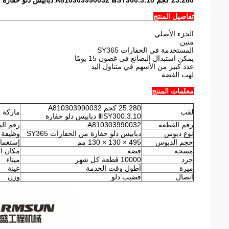
25.280 كجم A810303990032 ⅢSY300.3.10 دبابيس دلو حفارة
تفاصيل المنتج
الجزء الأصلي
متين
المستخدمة في الحفارات SY365
يمكن استبدال البضائع في غضون 15 يومًا
عدد كبير من الأسهم في متناول اليد
لهب الفضة
معلمات المنتج
25.280 كجم A810303990032
لقب
ماركة
ⅢSY300.3.10 دبابيس دلو حفارة
رقم القطعة
A810303990032
رقم الم
نوع دبوس
دبابيس دلو حفارة من الحفارات SY365
وظيفة ا
حجم الدبوس
495 × 130 × 130 مم
إستعما
مسحة
فضة
مكان ال
جرد
10000 قطعة كل شهر
ميناء
ميزة
أطول وقت الخدمة
عينة
اتصال
قضيب دلو
وزن