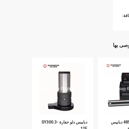
قة:
وصى بها
485C1I3KH.3.16 دبابيس
دبابيس دلو حفارة SY300.3-
12F