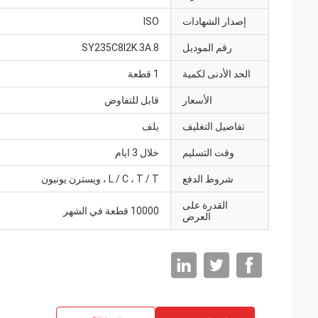
إصدار الشهادات
ISO
رقم الموديل
SY235C8I2K.3A.8
الحد الأدنى لكمية
1 قطعة
الأسعار
قابل للتفاوض
تفاصيل التغليف
يلف
وقت التسليم
خلال 3 ايام
شروط الدفع
L / C ، T / T ، ويسترن يونيون
القدرة على
10000 قطعة في الشهر
العرض