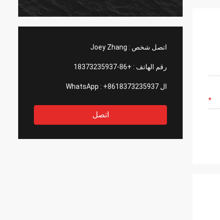
اتصل شخص :
Joey Zhang
رقم الهاتف :
+86-18373235937
ال WhatsApp :
+8618373235937
اتصل