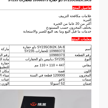
SY235C8I2K.3A.8 دلو حفارة 10988373 للحفارات SY235
تفاصيل المنتج
علامات مكافحة التزييف
التبريد
أكثر من 20 عاما من الخبرة
يختلف المخزون حسب المستودع
خدمات ما قبل البيع وما بعد البيع للصبر والاستجابة
معلمات المنتج
SY235C8I2K.3A.8 دلو حفارة
اسم
ماركة
10988373 للحفارات SY235
رقم القطعة
10988373
رقم ال
النوع
SY235 دبابيس دلو الحفارات
مادة ال
حفارة ق
مقاس
447 × 110 × 110 مم
للتطبيق
اللون
فضة
مكان ا
المخزون
120000 قطعة في السنة
ميناء ا
سمات
ناعم
عينات
ضمان
52 أسبوعًا
الوزن 