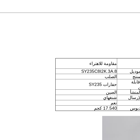
مقاومة للاهتراء
موديل
SY235C8I2K.3A.8
منتج
الصلب
ابلة
حفارات SY235
لمنشأ
الصين
لإرسال
شنغهاي
نعم
دبوس
17.540 كجم