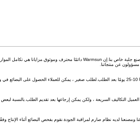
ج: تركز إدارتنا على تصدير الأنشطة لأكثر من عشر سنوات ولدينا مصنع جلبة خاص بنا.إن Warmsun دائمًا محترف وموثوق.مزايانا هي تكامل الموا
مسؤولون عن منتجاتنا.
ج: هذا يعتمد على الكمية.بالنسبة للطلب الكبير ، يكون الوقت عمومًا 10-25 يومًا بعد الطلب.لطلب صغير ، يمكن للعملاء الحصول على البضائع
ل العميل التكاليف السريعة ، ولكن يمكن إرجاعها بعد تقديم الطلب.بالنسبة لبعض
ا.ومصنعنا لديه نظام صارم لمراقبة الجودة.نقوم بفحص البضائع أثناء الإنتاج وفقًا