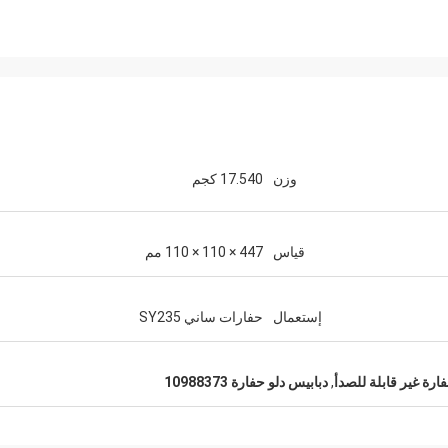
وزن
17.540 كجم
قياس
447 × 110 × 110 مم
إستعمال
حفارات ساني SY235
ارة غير قابلة للصدأ
,
دبابيس دلو حفارة 10988373