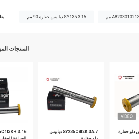
SY135.3.15 دبابيس حفارة 90 مم
بطا
المنتجات الم
VIDEO
دبابيس دلو حفارة
SY235C8I2K.3A.7 دبابيس
دلو حفارة
الجرافة للحفارة