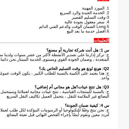
1. المورد المهنية
2. الخدمة الجيدة والرد السريع
3-وقت التسليم القصير
4. سعر معقول بجودة عالية
5.Long الضمان الوقت والدعم الفني الدائم
6.أفضل خدمة ما بعد البيع
التعليمات
س 1: هل أنت شركة تجارية أو مصنع؟
المتعددة ، وضمان الجودة القوي ومستوى الخدمة الممتاز.نحن دائما 
Q2: هونغ لونغ هو وقت التسليم الخاص بك؟
واحد.
Q3: هل تنتج عينات؟هل هو مجاني أم إضافي؟
ج: بالنسبة للمنتجات القياسية ، ننتج عينات مجانية لعملائنا.وسيتحم
البضائع غير الملائمة للنقل ، يتحمل العميل تكاليف النقل السريع
س 4: كيفية ضمان الجودة؟
ج: نحن ننتج وفقًا للتكنولوجيا أو الرسومات المؤكدة لكل طلب لعملائن
لتردد معين ونقوم أيضًا بإجراء الفحص النهائي قبل تعبئة البضائع.