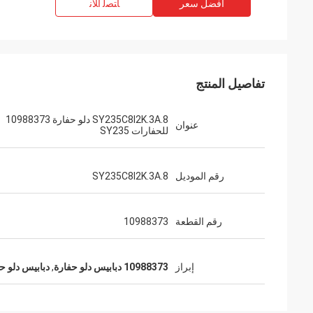
افضل سعر
ﺎﺘﺼﻟ ﺍﻶﻧ
تفاصيل المنتج
SY235C8I2K.3A.8 دلو حفارة 10988373
عنوان
للحفارات SY235
رقم الموديل
SY235C8I2K.3A.8
رقم القطعة
10988373
إبراز
10988373 دبابيس دلو حفارة
,
دبابيس دلو حف