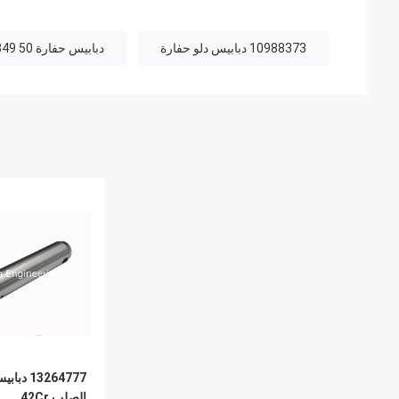
10988373 دبابيس دلو حفارة
دبابيس حفارة A820301021349 50 مم
13264777 
الصلب 42Cr