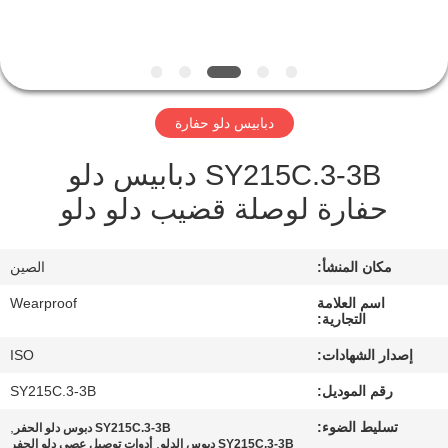
مراقبة
الجودة
دبابيس دلو حفارة
اتصل
SY215C.3-3B دبابيس دلو
بنا
حفارة لوصلة قضيب دلو دلو
اطلب
مكان المنشأ:
الصين
اقتباس
اسم العلامة
Wearproof
التجارية:
خريطة
إصدار الشهادات:
ISO
الموقع
رقم الموديل:
SY215C.3-3B
تسليط الضوء:
,
SY215C.3-3B دبوس دلو الحفر
PRIVACY
,
SY215C.3-3B دبوس الدلو
أدوات توصيل عصى دلو الحفر