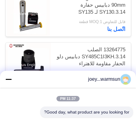
90mm دبابيس حفارة
SY130.3.14 لـ SY135
قابل للتفاوض MOQ:1 قطعة
اتّصل بنا
13264775 الصلب
SY485C1I3KH.3.14 دبابيس دلو
الحفار مقاومة للاهتراء
قابل للتفاوض MOQ:1 قطعة
joey...warmsun
اتّصل بنا
11:37 PM
فئات شعبية
جميع
Good day, what product are you looking for?
دبابيس دلو حفارة
حفارة دلو جلبة