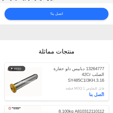
POLICY
اتصل بنا!
منتجات مماثلة
13264777 دبابيس دلو حفارة
الصلب 42Cr
SY485C1I3KH.3.16
قابل للتفاوض MOQ:1 قطعة
اتّصل بنا
8.100kg A810312110112