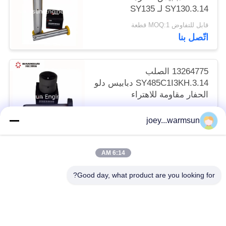
SY130.3.14 لـ SY135
قابل للتفاوض MOQ:1 قطعة
اتّصل بنا
13264775 الصلب
SY485C1I3KH.3.14 دبابيس دلو
الحفار مقاومة للاهتراء
قابل للتفاوض MOQ:1 قطعة
joey...warmsun
اتّصل بنا
6:14 AM
فئات شعبية
جميع
Good day, what product are you looking for?
دبابيس دلو حفارة
حفارة دلو جلبة