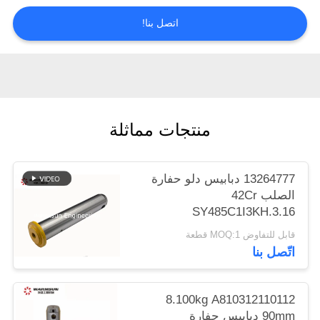
POLICY
اتصل بنا!
منتجات مماثلة
13264777 دبابيس دلو حفارة
الصلب 42Cr
SY485C1I3KH.3.16
قابل للتفاوض MOQ:1 قطعة
اتّصل بنا
8.100kg A810312110112
90mm دبابيس حفارة