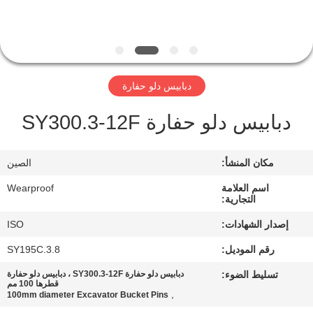
مراقبة
الجودة
دبابيس دلو حفارة
اتصل
دبابيس دلو حفارة SY300.3-12F
بنا
مكان المنشأ:
الصين
اطلب
اسم العلامة
Wearproof
اقتباس
التجارية:
إصدار الشهادات:
ISO
خريطة
رقم الموديل:
SY195C.3.8
الموقع
تسليط الضوء:
دبابيس دلو حفارة SY300.3-12F ، دبابيس دلو حفارة
قطرها 100 مم
,
100mm diameter Excavator Bucket Pins
PRIVACY